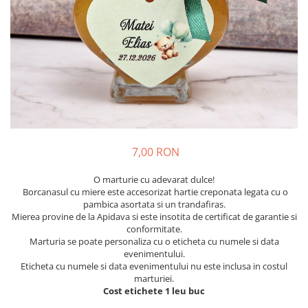
Meniuri & nr de BOTEZ
Pahare Miri & Nasi
Plicuri si cartoane pentru INVITATII
Cocarde nunta
TAVA pentru MOT
Inmormatare/pomana
Cruciulite de BOTEZ
Meniuri pentru NUNTA
Invitatii BANCHET
Decoratiuni NUNTA
Baloane & decoratiuni BOTEZ
Trusouri & Lumanari Botez
7,00 RON
O marturie cu adevarat dulce!
Borcanasul cu miere este accesorizat hartie creponata legata cu o
pambica asortata si un trandafiras.
Mierea provine de la Apidava si este insotita de certificat de garantie si
conformitate.
Marturia se poate personaliza cu o eticheta cu numele si data
evenimentului.
Eticheta cu numele si data evenimentului nu este inclusa in costul
marturiei.
Cost etichete 1 leu buc