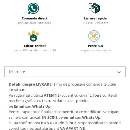
Comanda direct
Livrare rapida
prin aplicatia WhatsApp
3-4 zile lucratoare
Clienti fericiti
Peste 500
peste 500 de clienti multumiti
de produse handmade
Descriere
Detalii despre LIVRARE:
Timp de procesare comanda: 3-5 zile
lucratoare
Va rugam sa cititi cu
ATENTIE
(cuvant cu cuvant, litera cu litera)
macheta grafica cu textul si datele dvs. primita
pe
Email
sau
Whats Up.
Pentru rapiditatea finalizarii comenzii, orice modificare va rugam
sa ne-o comunicati
IN SCRIS
pe
email
sau
Whats Up
.
Dupa confirmarea
BUNULUI de TIPAR
, responsabilitatea privind
corectitudinea textului tiparit
VA APARTINE
.