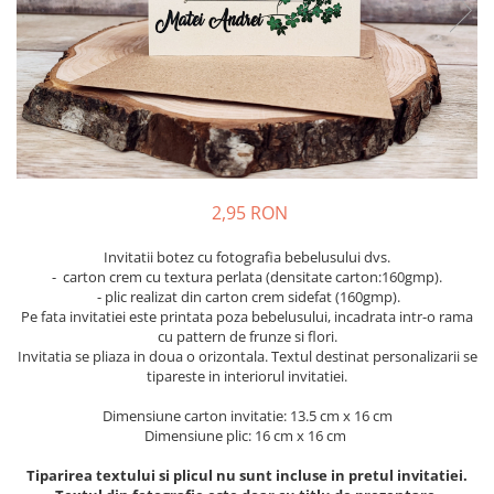
Meniuri & nr de BOTEZ
Pahare Miri & Nasi
Plicuri si cartoane pentru INVITATII
Cocarde nunta
TAVA pentru MOT
Inmormatare/pomana
Cruciulite de BOTEZ
Meniuri pentru NUNTA
Invitatii BANCHET
Decoratiuni NUNTA
Baloane & decoratiuni BOTEZ
2,95 RON
Trusouri & Lumanari Botez
Invitatii botez cu fotografia bebelusului dvs.
- carton crem cu textura perlata (densitate carton:160gmp).
- plic realizat din carton crem sidefat (160gmp).
Pe fata invitatiei este printata poza bebelusului, incadrata intr-o rama
cu pattern de frunze si flori.
Invitatia se pliaza in doua o orizontala. Textul destinat personalizarii se
tipareste in interiorul invitatiei.
Dimensiune carton invitatie: 13.5 cm x 16 cm
Dimensiune plic: 16 cm x 16 cm
Tiparirea textului si plicul nu sunt incluse in pretul invitatiei.