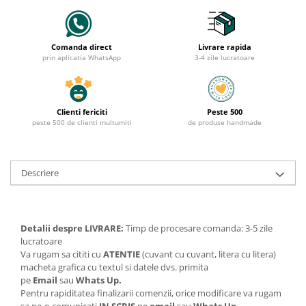
Comanda direct
Livrare rapida
prin aplicatia WhatsApp
3-4 zile lucratoare
Clienti fericiti
Peste 500
peste 500 de clienti multumiti
de produse handmade
Descriere
Detalii despre LIVRARE:
Timp de procesare comanda: 3-5 zile
lucratoare
Va rugam sa cititi cu
ATENTIE
(cuvant cu cuvant, litera cu litera)
macheta grafica cu textul si datele dvs. primita
pe
Email
sau
Whats Up.
Pentru rapiditatea finalizarii comenzii, orice modificare va rugam