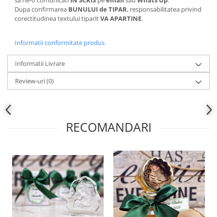
sa ne-o comunicati
IN SCRIS
pe
email
sau
Whats Up
.
Dupa confirmarea
BUNULUI de TIPAR
, responsabilitatea privind
corectitudinea textului tiparit
VA APARTINE
.
Informatii conformitate produs
Informatii Livrare
Review-uri
(0)
RECOMANDARI