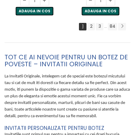
ADAUGA IN COS
ADAUGA IN COS
1
2
3
84
...
TOT CE AI NEVOIE PENTRU UN BOTEZ DE
POVESTE – INVITATII ORIGINALE
La Invitatii Originale, intelegem cat de special este botezul micutului
tau si cat de mult iti doresti ca fiecare detaliu sa fie perfect. Din acest
motiv, iti punem la dispozitie o gama variata de produse care sa aduca
un plus de eleganta si emotie acestui moment unic. Fie ca vorbim
despre invitatii personalizate, marturii, plicuri de bani sau casute de
bani, toate articolele noastre sunt create cu pasiune si atentie la
detalii, pentru ca evenimentul tau sa fie memorabil.
INVITATII PERSONALIZATE PENTRU BOTEZ
Invitatiile sunt primul pas pentru a impartasi cu cei dragi bucuria