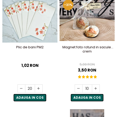
-31%
Plic de bani PM2
Magnet foto rotund in saculet
crem
5,08 RON
1,02 RON
3,50 RON
ADAUGA IN COS
ADAUGA IN COS