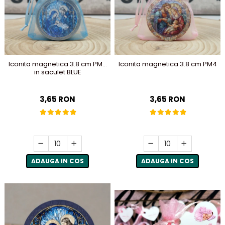
Meniuri & nr de BOTEZ
Pahare Miri & Nasi
Plicuri si cartoane pentru
Cocarde nunta
INVITATII
Inmormatare/pomana
TAVA pentru MOT
Meniuri pentru NUNTA
Iconita magnetica 3.8 cm PM2
Iconita magnetica 3.8 cm PM4
Cruciulite de BOTEZ
in saculet BLUE
Decoratiuni NUNTA
Invitatii BANCHET
Baloane & decoratiuni BOTEZ
3,65 RON
3,65 RON
Trusouri & Lumanari Botez
ADAUGA IN COS
ADAUGA IN COS