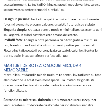
acestui moment. La Invitatii Originale, gasesti modele variate, care sa
se potriveasca perfect tematicii si stilului tau.
Designuri jucause:
Invita-ti oaspetii cu invitatii care transmit veselie,
folosind elemente precum baloane, ursuleti, fluturasi sau stelute.
Eleganta simpla
: Opteaza pentru modele minimaliste, cu accente aurii
sau argintii, in culori pastelate care emana delicatete.
Invitatii foto
: Adauga o nota personala cu o fotografie a micutului
tau, transformand invitatia intr-un suvenir pretios pentru invitati.
Fiecare invitatie poate fi personalizata cu textul, culorile si fonturile
dorite, astfel incat sa reflecte perfect stilul tau.
MARTURII DE BOTEZ: CADOURI MICI, DAR
MEMORABILE
Marturiile sunt darurile tale de multumire pentru invitatii care au fost
alaturi de tine la acest eveniment special. La Invitatii Originale, iti
oferim o selectie diversificata de marturii care imbina estetica cu
functionalitatea.
Borcanele cu miere sau dulceata
: Un simbol al dulcelui inceput al
vietii, acestea sunt decorate cu etichete personalizate si panglici.