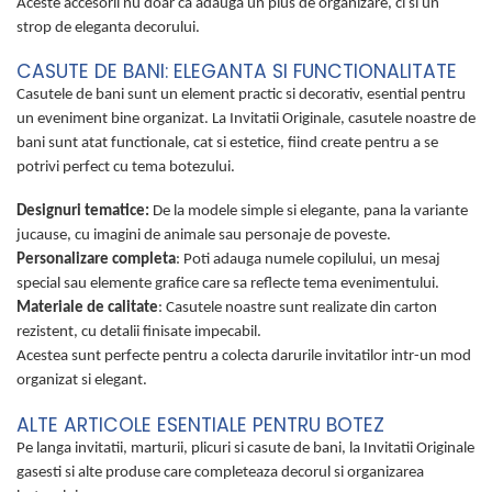
Aceste accesorii nu doar ca adauga un plus de organizare, ci si un
strop de eleganta decorului.
CASUTE DE BANI: ELEGANTA SI FUNCTIONALITATE
Casutele de bani sunt un element practic si decorativ, esential pentru
un eveniment bine organizat. La Invitatii Originale, casutele noastre de
bani sunt atat functionale, cat si estetice, fiind create pentru a se
potrivi perfect cu tema botezului.
Designuri tematice:
De la modele simple si elegante, pana la variante
jucause, cu imagini de animale sau personaje de poveste.
Personalizare completa
: Poti adauga numele copilului, un mesaj
special sau elemente grafice care sa reflecte tema evenimentului.
Materiale de calitate
: Casutele noastre sunt realizate din carton
rezistent, cu detalii finisate impecabil.
Acestea sunt perfecte pentru a colecta darurile invitatilor intr-un mod
organizat si elegant.
ALTE ARTICOLE ESENTIALE PENTRU BOTEZ
Pe langa invitatii, marturii, plicuri si casute de bani, la Invitatii Originale
gasesti si alte produse care completeaza decorul si organizarea