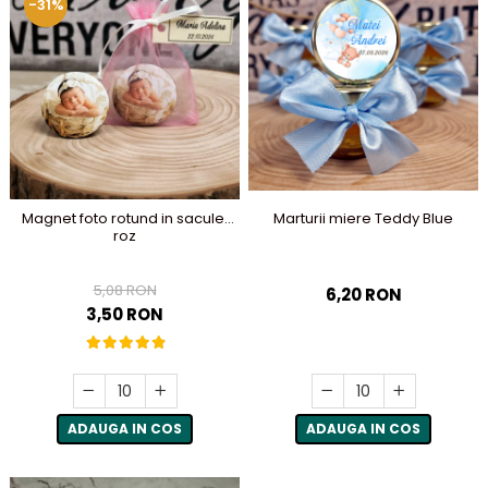
-31%
Marturii miere Teddy Blue
Magnet foto rotund in saculet
roz
5,08 RON
6,20 RON
3,50 RON
ADAUGA IN COS
ADAUGA IN COS