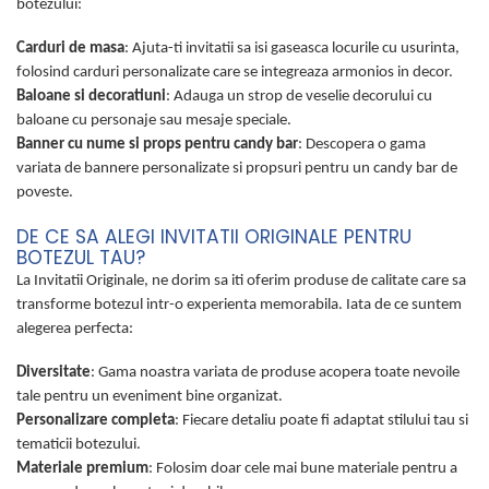
botezului:
Carduri de masa
: Ajuta-ti invitatii sa isi gaseasca locurile cu usurinta,
folosind carduri personalizate care se integreaza armonios in decor.
Baloane si decoratiuni
: Adauga un strop de veselie decorului cu
baloane cu personaje sau mesaje speciale.
Banner cu nume si props pentru candy bar
: Descopera o gama
variata de bannere personalizate si propsuri pentru un candy bar de
poveste.
DE CE SA ALEGI INVITATII ORIGINALE PENTRU
BOTEZUL TAU?
La Invitatii Originale, ne dorim sa iti oferim produse de calitate care sa
transforme botezul intr-o experienta memorabila. Iata de ce suntem
alegerea perfecta:
Diversitate
: Gama noastra variata de produse acopera toate nevoile
tale pentru un eveniment bine organizat.
Personalizare completa
: Fiecare detaliu poate fi adaptat stilului tau si
tematicii botezului.
Materiale premium
: Folosim doar cele mai bune materiale pentru a