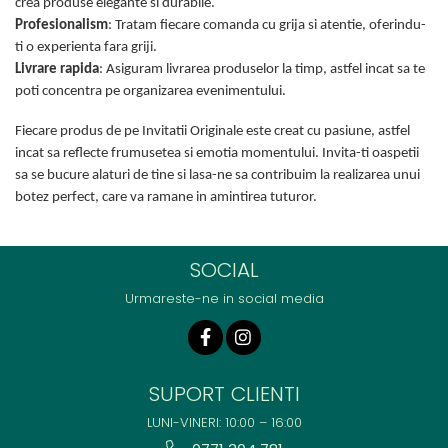
crea produse elegante si durabile.
Profesionalism
: Tratam fiecare comanda cu grija si atentie, oferindu-
ti o experienta fara griji.
Livrare rapida
: Asiguram livrarea produselor la timp, astfel incat sa te
poti concentra pe organizarea evenimentului.
Fiecare produs de pe Invitatii Originale este creat cu pasiune, astfel
incat sa reflecte frumusetea si emotia momentului. Invita-ti oaspetii
sa se bucure alaturi de tine si lasa-ne sa contribuim la realizarea unui
botez perfect, care va ramane in amintirea tuturor.
SOCIAL
Urmareste-ne in social media
SUPORT CLIENTI
LUNI-VINERI: 10:00 – 16:00