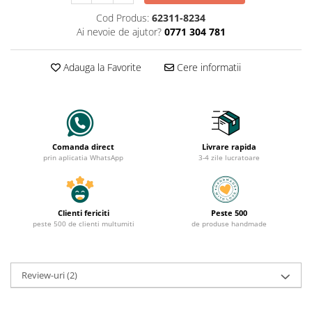
Cod Produs:
62311-8234
Ai nevoie de ajutor?
0771 304 781
Adauga la Favorite
Cere informatii
Comanda direct
Livrare rapida
prin aplicatia WhatsApp
3-4 zile lucratoare
Clienti fericiti
Peste 500
peste 500 de clienti multumiti
de produse handmade
Review-uri
(2)