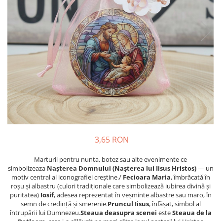
Meniuri & nr de BOTEZ
Pahare Miri & Nasi
Plicuri si cartoane pentru INVITATII
Cocarde nunta
TAVA pentru MOT
Inmormatare/pomana
Cruciulite de BOTEZ
Meniuri pentru NUNTA
Invitatii BANCHET
Decoratiuni NUNTA
Baloane & decoratiuni BOTEZ
Trusouri & Lumanari Botez
3,65 RON
Marturii pentru nunta, botez sau alte evenimente ce
simbolizeaza
Nașterea Domnului (Nașterea lui Iisus Hristos)
— un
motiv central al iconografiei creștine./
Fecioara Maria
, îmbrăcată în
roșu și albastru (culori tradiționale care simbolizează iubirea divină și
puritatea)
Iosif
, adesea reprezentat în veșminte albastre sau maro, în
semn de credință și smerenie.
Pruncul Iisus
, înfășat, simbol al
întrupării lui Dumnezeu.
S
teaua deasupra scenei
este
Steaua de la