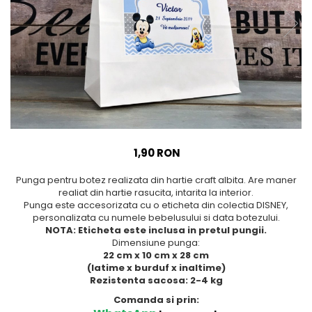
Meniuri & nr de BOTEZ
Pahare Miri & Nasi
Plicuri si cartoane pentru
Cocarde nunta
INVITATII
Inmormatare/pomana
TAVA pentru MOT
Meniuri pentru NUNTA
Cruciulite de BOTEZ
Decoratiuni NUNTA
Invitatii BANCHET
Baloane & decoratiuni BOTEZ
1,90 RON
Trusouri & Lumanari Botez
Punga pentru botez realizata din hartie craft albita. Are maner
realiat din hartie rasucita, intarita la interior.
Punga este accesorizata cu o eticheta din colectia DISNEY,
personalizata cu numele bebelusului si data botezului.
NOTA: Eticheta este inclusa in pretul pungii.
Dimensiune punga:
22 cm x 10 cm x 28 cm
(latime x burduf x inaltime)
Rezistenta sacosa: 2-4 kg
Comanda si prin: