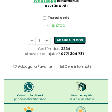
WhatsApp
la numarul:
0771 304 781
Textul dorit
IN STOC
ADAUGA IN COS
Cod Produs:
3334
Ai nevoie de ajutor?
0771 304 781
Adauga la Favorite
Cere informatii
Comanda direct
Livrare rapida
prin aplicatia WhatsApp
3-4 zile lucratoare