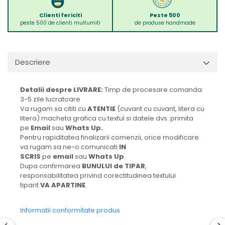
Clienti fericiti
Peste 500
peste 500 de clienti multumiti
de produse handmade
Descriere
Detalii despre LIVRARE:
Timp de procesare comanda:
3-5 zile lucratoare
Va rugam sa cititi cu
ATENTIE
(cuvant cu cuvant, litera cu
litera) macheta grafica cu textul si datele dvs. primita
pe
Email
sau
Whats Up.
Pentru rapiditatea finalizarii comenzii, orice modificare
va rugam sa ne-o comunicati
IN
SCRIS
pe
email
sau
Whats Up
.
Dupa confirmarea
BUNULUI de TIPAR
,
responsabilitatea privind corectitudinea textului
tiparit
VA APARTINE
.
Informatii conformitate produs