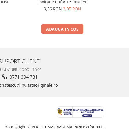
I
MOUSE
Invitatie Cufar F7 Ursulet
3,56 RON
2,95 RON
ADAUGA IN COS
SUPORT CLIENTI
UNI-VINERI: 10:00 – 16:00
0771 304 781
ristescu@invitatiioriginale.ro
©Copyright SC PERFECT MARRIAGE SRL 2026
Platforma E-