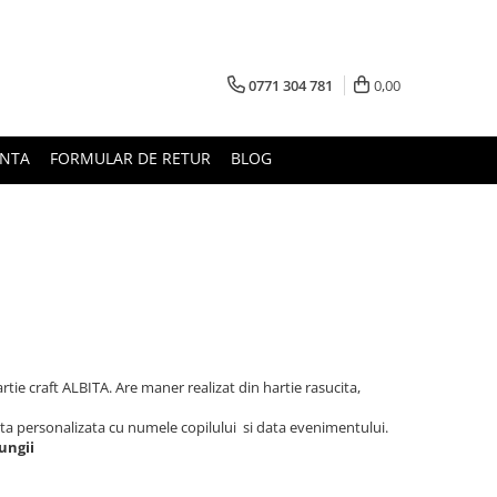
0771 304 781
0,00
UNTA
FORMULAR DE RETUR
BLOG
tie craft ALBITA. Are maner realizat din hartie rasucita,
ta personalizata cu numele copilului si data evenimentului.
ungii