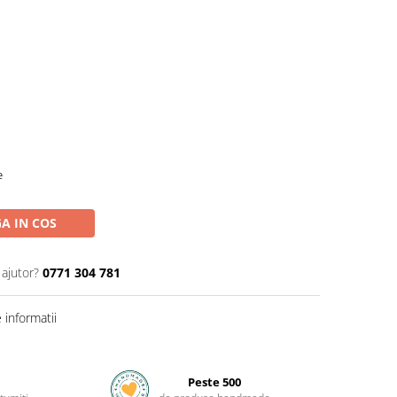
e
A IN COS
 ajutor?
0771 304 781
informatii
Peste 500