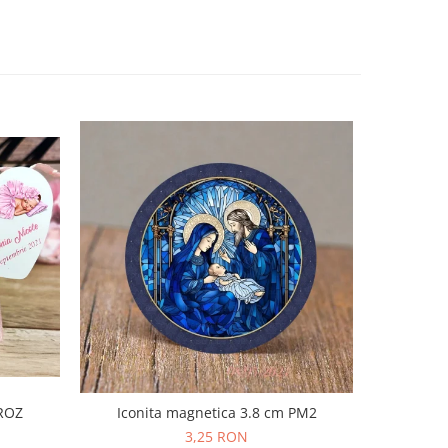
Iconita magnetica 3.8 cm PM2
 ROZ
Borcane
3,25 RON