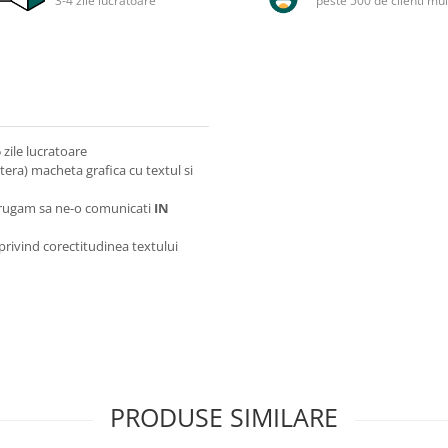
3-4 zile lucratoare
peste 500 de clienti mul
zile lucratoare
itera) macheta grafica cu textul si
va rugam sa ne-o comunicati
IN
 privind corectitudinea textului
PRODUSE SIMILARE