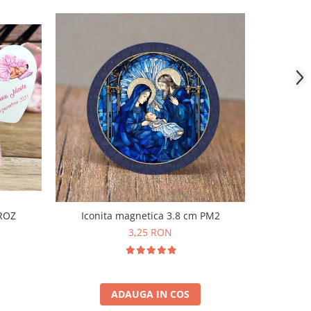
Iconita magnetica 3.8 cm PM2
 ROZ
3,25 RON
ADAUGA IN COS