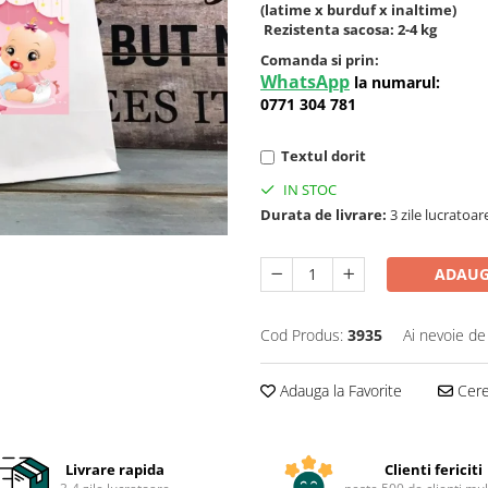
(latime x burduf x inaltime)
Rezistenta sacosa: 2-4 kg
Comanda si prin:
WhatsApp
la numarul:
0771 304 781
Textul dorit
IN STOC
Durata de livrare:
3 zile lucratoar
ADAUG
Cod Produs:
3935
Ai nevoie de
Adauga la Favorite
Cere 
Livrare rapida
Clienti fericiti