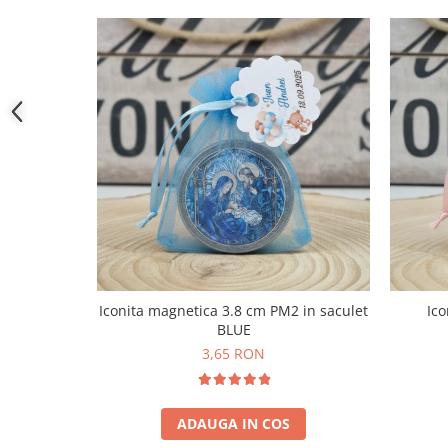
Iconita magnetica 3.8 cm PM2 in saculet
Ico
BLUE
3,65 RON
ADAUGA IN COS