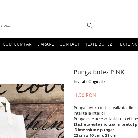
CUM CUMPAR
LIVRARE
CONTACT
TEXTE BOTEZ
TEXTE N
Punga botez PINK
Invitatii Originale
1,90 RON
Punga pentru botez realizata din har
intarita la interior.
Punga este accesorizata cu o etiche
Eticheta este inclusa in pretul p
Dimensiune punga:
22 cm x 10 cm x 28 cm