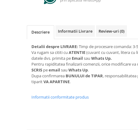
prin aplicatia WhatsApp
Informatii Livrare
Review-uri
(0)
Descriere
Detalii despre LIVRARE:
Timp de procesare comanda: 3-5 
Va rugam sa cititi cu
ATENTIE
(cuvant cu cuvant, litera cu l
datele dvs. primita pe
Email
sau
Whats Up.
Pentru rapiditatea finalizarii comenzii, orice modificare 
SCRIS
pe
email
sau
Whats Up
.
Dupa confirmarea
BUNULUI de TIPAR
, responsabilitatea
tiparit
VA APARTINE
.
Informatii conformitate produs