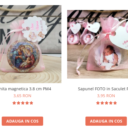
nita magnetica 3.8 cm PM4
Sapunel FOTO in Saculet
3,65 RON
3,95 RON
ADAUGA IN COS
ADAUGA IN COS