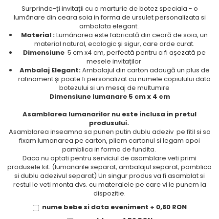
Surprinde-ți invitații cu o marturie de botez speciala - o
lumânare din ceara soia in forma de ursulet personalizata si
ambalata elegant.
Material :
Lumânarea este fabricată din ceară de soia, un
material natural, ecologic și sigur, care arde curat.
Dimensiune
5 cm x4 cm, perfectă pentru a fi așezată pe
mesele invitaților
Ambalaj Elegant:
Ambalajul din carton adaugă un plus de
rafinament și poate fi personalizat cu numele copiulului data
botezului si un mesaj de multumire
Dimensiune lumanare 5 cm x 4 cm
Asamblarea lumanarilor nu este inclusa in pretul
produsului.
Asamblarea inseamna sa punen putin dublu adeziv pe fitil si sa
fixam lumanarea pe carton, pliem cartonul si legam apoi
pamblica in forma de fundita.
Daca nu optati pentru serviciul de asamblare veti primi
produsele kit. (lumanarile separat, ambalajul separat, pamblica
si dublu adezivul separat) Un singur produs va fi asamblat si
restul le veti monta dvs. cu materalele pe care vi le punem la
dispozitie.
nume bebe si data eveniment + 0,80 RON