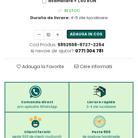
asamblare + 1,50 RON
IN STOC
Durata de livrare:
4-5 zile lucratoare
ADAUGA IN COS
Cod Produs:
5852558-9727-2264
Ai nevoie de ajutor?
0771 304 781
Adauga la Favorite
Cere informatii
Comanda direct
Livrare rapida
prin aplicatia WhatsApp
3-4 zile lucratoare
Clienti fericiti
Peste 500
peste 500 de clienti multumiti
de produse handmade