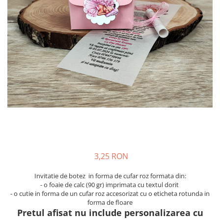
Meniuri & nr de BOTEZ
Pahare Miri & Nasi
Plicuri si cartoane pentru INVITATII
Cocarde nunta
TAVA pentru MOT
Inmormatare/pomana
Cruciulite de BOTEZ
Meniuri pentru NUNTA
Invitatii BANCHET
Decoratiuni NUNTA
Baloane & decoratiuni BOTEZ
Trusouri & Lumanari Botez
3,25 RON
Invitatie de botez in forma de cufar roz formata din:
- o foaie de calc (90 gr) imprimata cu textul dorit
- o cutie in forma de un cufar roz accesorizat cu o eticheta rotunda in
forma de floare
Pretul afisat nu include personalizarea cu