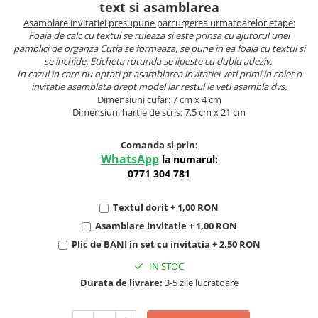
text si asamblarea
Asamblare invitatiei presupune parcurgerea urmatoarelor etape:
Foaia de calc cu textul se ruleaza si este prinsa cu ajutorul unei
pamblici de organza Cutia se formeaza, se pune in ea foaia cu textul si
se inchide. Eticheta rotunda se lipeste cu dublu adeziv.
In cazul in care nu optati pt asamblarea invitatiei veti primi in colet o
invitatie asamblata drept model iar restul le veti asambla dvs.
Dimensiuni cufar: 7 cm x 4 cm
Dimensiuni hartie de scris: 7.5 cm x 21 cm
Comanda si prin:
WhatsApp
la numarul:
0771 304 781
Textul dorit + 1,00 RON
Asamblare invitatie + 1,00 RON
Plic de BANI in set cu invitatia + 2,50 RON
IN STOC
Durata de livrare:
3-5 zile lucratoare