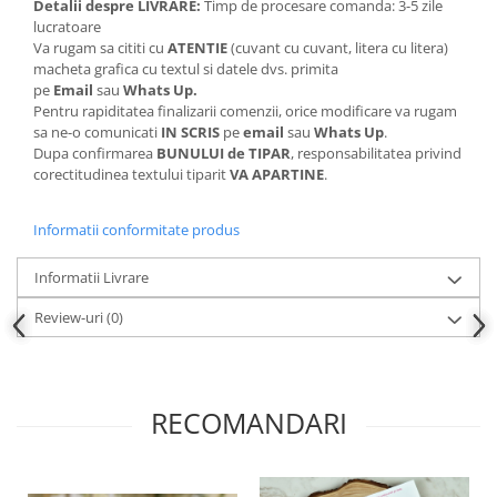
Detalii despre LIVRARE:
Timp de procesare comanda: 3-5 zile
lucratoare
Va rugam sa cititi cu
ATENTIE
(cuvant cu cuvant, litera cu litera)
macheta grafica cu textul si datele dvs. primita
pe
Email
sau
Whats Up.
Pentru rapiditatea finalizarii comenzii, orice modificare va rugam
sa ne-o comunicati
IN SCRIS
pe
email
sau
Whats Up
.
Dupa confirmarea
BUNULUI de TIPAR
, responsabilitatea privind
corectitudinea textului tiparit
VA APARTINE
.
Informatii conformitate produs
Informatii Livrare
Review-uri
(0)
RECOMANDARI