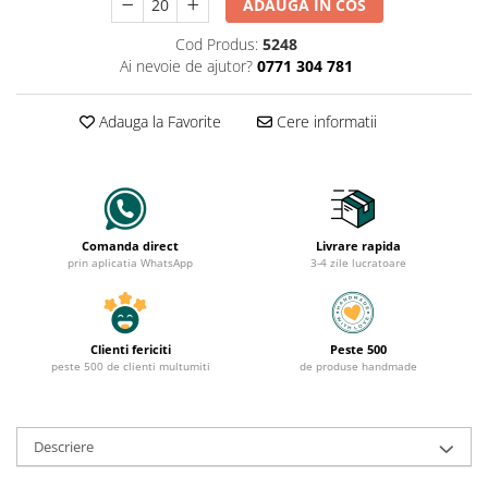
ADAUGA IN COS
Cod Produs:
5248
Ai nevoie de ajutor?
0771 304 781
Adauga la Favorite
Cere informatii
Comanda direct
Livrare rapida
prin aplicatia WhatsApp
3-4 zile lucratoare
Clienti fericiti
Peste 500
peste 500 de clienti multumiti
de produse handmade
Descriere