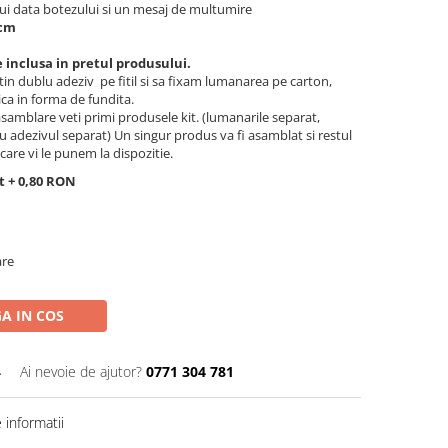
ui data botezului si un mesaj de multumire
 cm
inclusa in pretul produsului.
 dublu adeziv pe fitil si sa fixam lumanarea pe carton,
ca in forma de fundita.
asamblare veti primi produsele kit. (lumanarile separat,
u adezivul separat) Un singur produs va fi asamblat si restul
care vi le punem la dispozitie.
 + 0,80 RON
are
A IN COS
4
Ai nevoie de ajutor?
0771 304 781
informatii