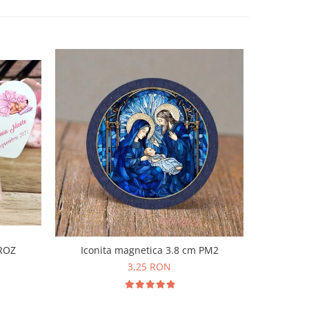
Iconita magnetica 3.8 cm PM2
 ROZ
Borcane
3,25 RON