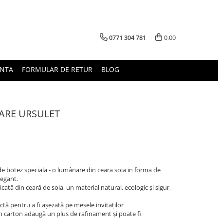
0771 304 781
0,00
UNTA
FORMULAR DE RETUR
BLOG
NARE URSULET
 de botez speciala - o lumânare din ceara soia in forma de
legant.
ată din ceară de soia, un material natural, ecologic și sigur,
tă pentru a fi așezată pe mesele invitaților
 carton adaugă un plus de rafinament și poate fi