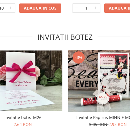
ADAUGA IN COS
ADAUGA I
INVITATII BOTEZ
-3%
Invitatie botez M26
Invitatie Papirus MINNIE 
2,64 RON
3,05 RON
2,95 RON