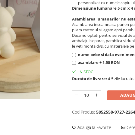
personalizat cu numele copiulul
Dimensiune lumanare 5 cm x 4
Asamblarea lumanarilor nu este 
Asamblarea inseamna sa punen putin
pliem cartonul si legam apoi pambli
Daca nu optati pentru serviciul de 
ambalajul separat, pamblica si dubl
le veti monta dvs. cu materalele pe 
nume bebe si data eveniment
asamblare + 1,50 RON
IN STOC
Durata de livrare:
4-5 zile lucrato
ADAUG
Cod Produs:
5852558-9727-226
Adauga la Favorite
Cere 