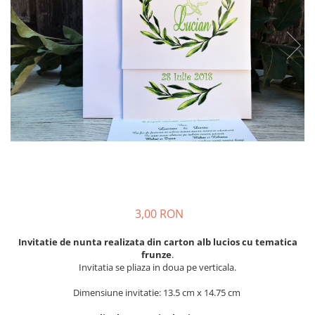
Meniuri & nr de BOTEZ
Pahare Miri & Nasi
Plicuri si cartoane pentru INVITATII
Cocarde nunta
TAVA pentru MOT
Inmormatare/pomana
Cruciulite de BOTEZ
Meniuri pentru NUNTA
Invitatii BANCHET
Decoratiuni NUNTA
Baloane & decoratiuni BOTEZ
Trusouri & Lumanari Botez
3,00 RON
Invitatie de nunta realizata din carton alb lucios cu tematica
frunze
.
Invitatia se pliaza in doua pe verticala.
Dimensiune invitatie: 13.5 cm x 14.75 cm