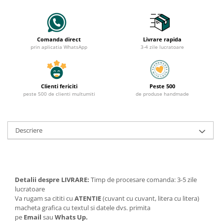
Comanda direct
Livrare rapida
prin aplicatia WhatsApp
3-4 zile lucratoare
Clienti fericiti
Peste 500
peste 500 de clienti multumiti
de produse handmade
Descriere
Detalii despre LIVRARE:
Timp de procesare comanda: 3-5 zile
lucratoare
Va rugam sa cititi cu
ATENTIE
(cuvant cu cuvant, litera cu litera)
macheta grafica cu textul si datele dvs. primita
pe
Email
sau
Whats Up.