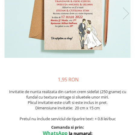
Meniuri & nr de BOTEZ
Pahare Miri & Nasi
Plicuri si cartoane pentru INVITATII
Cocarde nunta
TAVA pentru MOT
Inmormatare/pomana
Cruciulite de BOTEZ
Meniuri pentru NUNTA
Invitatii BANCHET
Decoratiuni NUNTA
Baloane & decoratiuni BOTEZ
Trusouri & Lumanari Botez
1,95 RON
Invitatie de nunta realizata din carton crem sidefat (250 grame) cu
fundal cu textura vintage si siluetele unor miri.
Plicul invitatiei este craft si este inclus in pret.
Dimensiune invitatie: 20 cm x 15 cm
Pretul nu include serviciul de tiparire text: + 0.8 lei/buc
Comanda si prin:
WhatsApp
la numarul: