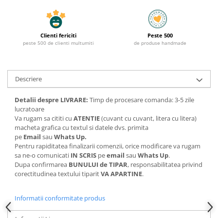
Clienti fericiti
Peste 500
peste 500 de clienti multumiti
de produse handmade
Descriere
Detalii despre LIVRARE:
Timp de procesare comanda: 3-5 zile
lucratoare
Va rugam sa cititi cu
ATENTIE
(cuvant cu cuvant, litera cu litera)
macheta grafica cu textul si datele dvs. primita
pe
Email
sau
Whats Up.
Pentru rapiditatea finalizarii comenzii, orice modificare va rugam
sa ne-o comunicati
IN SCRIS
pe
email
sau
Whats Up
.
Dupa confirmarea
BUNULUI de TIPAR
, responsabilitatea privind
corectitudinea textului tiparit
VA APARTINE
.
Informatii conformitate produs