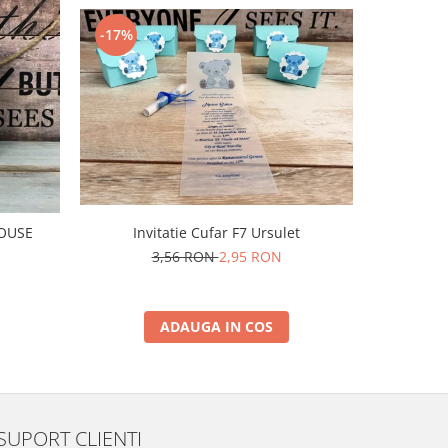
-17%
-50%
I
MOUSE
Invitatie Cufar F7 Ursulet
3,56 RON
2,95 RON
ADAUGA IN COS
SUPORT CLIENTI