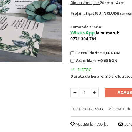
Dimensiune plic:
20 cm x 14 cm
Prețul afișat NU INCLUDE
servici
Comanda si prin:
WhatsApp
la numarul:
0771 304 781
Textul dorit + 1,00 RON
Asamblare + 0,60 RON
IN STOC
Durata de livrare:
3-5 zile lucrato
ADAUG
Cod Produs:
2837
Ai nevoie de
Adauga la Favorite
Cere 