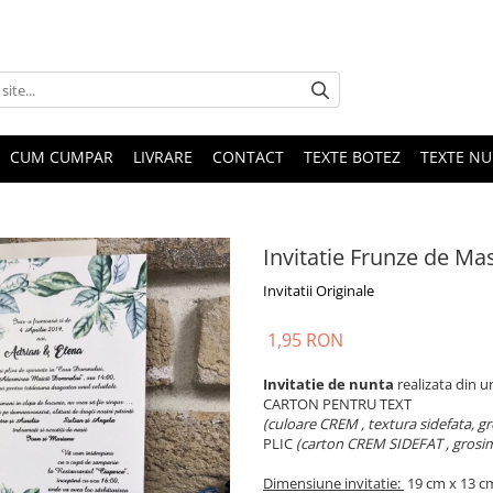
CUM CUMPAR
LIVRARE
CONTACT
TEXTE BOTEZ
TEXTE N
Invitatie Frunze de Mas
Invitatii Originale
1,95 RON
Invitatie de nunta
realizata din u
CARTON PENTRU TEXT
(culoare CREM , textura sidefata, g
PLIC
(carton CREM SIDEFAT , grosi
Dimensiune invitatie:
19 cm x 13 c