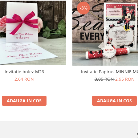
-3%
Invitatie botez M26
Invitatie Papirus MINNIE 
2,64 RON
3,05 RON
2,95 RON
ADAUGA IN COS
ADAUGA IN COS