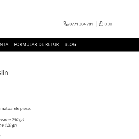
0771 304 781
0,00
UNTA
FORMULAR DE RETUR
BLOG
lin
rmatoarele piese:
rosime 250 gr)
me 120 gr
)
m