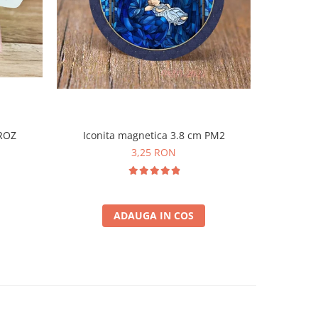
-31%
Iconita magnetica 3.8 cm PM2
 ROZ
Magnet 
3,25 RON
ADAUGA IN COS