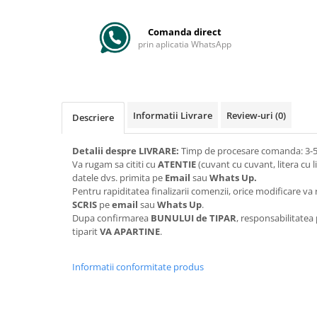
Comanda direct
prin aplicatia WhatsApp
Informatii Livrare
Review-uri
(0)
Descriere
Detalii despre LIVRARE:
Timp de procesare comanda: 3-5 
Va rugam sa cititi cu
ATENTIE
(cuvant cu cuvant, litera cu l
datele dvs. primita pe
Email
sau
Whats Up.
Pentru rapiditatea finalizarii comenzii, orice modificare 
SCRIS
pe
email
sau
Whats Up
.
Dupa confirmarea
BUNULUI de TIPAR
, responsabilitatea
tiparit
VA APARTINE
.
Informatii conformitate produs