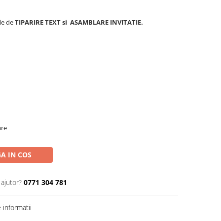
ile de
TIPARIRE TEXT si
ASAMBLARE INVITATIE.
are
A IN COS
 ajutor?
0771 304 781
informatii