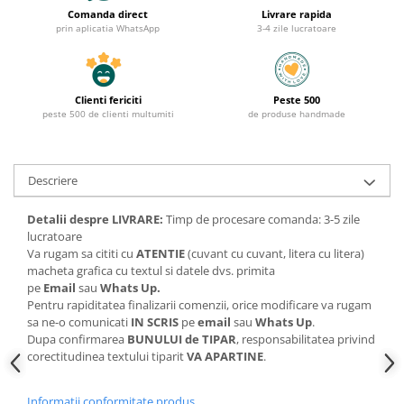
Comanda direct
Livrare rapida
prin aplicatia WhatsApp
3-4 zile lucratoare
Clienti fericiti
Peste 500
peste 500 de clienti multumiti
de produse handmade
Descriere
Detalii despre LIVRARE:
Timp de procesare comanda: 3-5 zile
lucratoare
Va rugam sa cititi cu
ATENTIE
(cuvant cu cuvant, litera cu litera)
macheta grafica cu textul si datele dvs. primita
pe
Email
sau
Whats Up.
Pentru rapiditatea finalizarii comenzii, orice modificare va rugam
sa ne-o comunicati
IN SCRIS
pe
email
sau
Whats Up
.
Dupa confirmarea
BUNULUI de TIPAR
, responsabilitatea privind
corectitudinea textului tiparit
VA APARTINE
.
Informatii conformitate produs