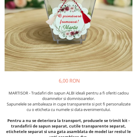
Meniuri & nr de BOTEZ
Pahare Miri & Nasi
Plicuri si cartoane pentru INVITATII
Cocarde nunta
TAVA pentru MOT
Inmormatare/pomana
Cruciulite de BOTEZ
Meniuri pentru NUNTA
Invitatii BANCHET
Decoratiuni NUNTA
Baloane & decoratiuni BOTEZ
Trusouri & Lumanari Botez
6,00 RON
MARTISOR - Tradafiri din sapun ALBI ideali pentru a fi oferiti cadou
doamnelor si domnisoarelor.
Sapunelele se ambaleaza in cupe transparente si pot fi personalizate
cu o eticheta cu numele si data evenimentului.
Pentru a nu se deteriora la transport, produsele se trimit kit -
trandafirii de sapun separat, cutile transparente separat,
etichetele separat si una gata asamblata de model iar restul le