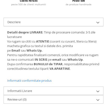
Clienti fericiti
Peste 500
peste 500 de clienti multumiti
de produse handmade
Descriere
Detalii despre LIVRARE:
Timp de procesare comanda: 3-5 zile
lucratoare
Va rugam sa cititi cu
ATENTIE
(cuvant cu cuvant, litera cu litera)
macheta grafica cu textul si datele dvs. primita
pe
Email
sau
Whats Up.
Pentru rapiditatea finalizarii comenzii, orice modificare va rugam
sa ne-o comunicati
IN SCRIS
pe
email
sau
Whats Up
.
Dupa confirmarea
BUNULUI de TIPAR
, responsabilitatea privind
corectitudinea textului tiparit
VA APARTINE
.
Informatii conformitate produs
Informatii Livrare
Review-uri
(0)