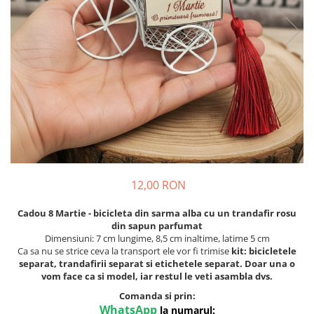
Meniuri & nr de BOTEZ
Pahare Miri & Nasi
Plicuri si cartoane pentru INVITATII
Cocarde nunta
TAVA pentru MOT
Inmormatare/pomana
Cruciulite de BOTEZ
Meniuri pentru NUNTA
Invitatii BANCHET
Decoratiuni NUNTA
Baloane & decoratiuni BOTEZ
Trusouri & Lumanari Botez
12,00 RON
Cadou 8 Martie - bicicleta din sarma alba cu un trandafir rosu
din sapun parfumat
Dimensiuni: 7 cm lungime, 8,5 cm inaltime, latime 5 cm
Ca sa nu se strice ceva la transport ele vor fi trimise
kit: bicicletele
separat, trandafirii separat si etichetele separat. Doar una o
vom face ca si model, iar restul le veti asambla dvs.
Comanda si prin:
WhatsApp
la numarul: