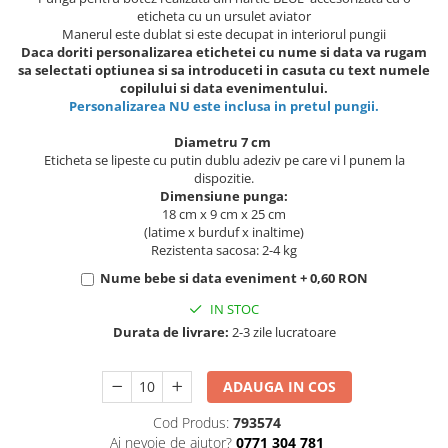
eticheta cu un ursulet aviator
Manerul este dublat si este decupat in interiorul pungii
Daca doriti personalizarea etichetei cu nume si data va rugam
sa selectati optiunea si sa introduceti in casuta cu text numele
copilului si data evenimentului.
Personalizarea NU este inclusa in pretul pungii.
Diametru 7 cm
Eticheta se lipeste cu putin dublu adeziv pe care vi l punem la
dispozitie.
Dimensiune punga:
18 cm x 9 cm x 25 cm
(latime x burduf x inaltime)
Rezistenta sacosa: 2-4 kg
Nume bebe si data eveniment + 0,60 RON
IN STOC
Durata de livrare:
2-3 zile lucratoare
ADAUGA IN COS
Cod Produs:
793574
Ai nevoie de ajutor?
0771 304 781