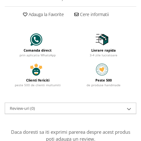
Adauga la Favorite
Cere informatii
Comanda direct
Livrare rapida
prin aplicatia WhatsApp
3-4 zile lucratoare
Clienti fericiti
Peste 500
peste 500 de clienti multumiti
de produse handmade
Review-uri
(0)
Daca doresti sa iti exprimi parerea despre acest produs
poti adauga un review.