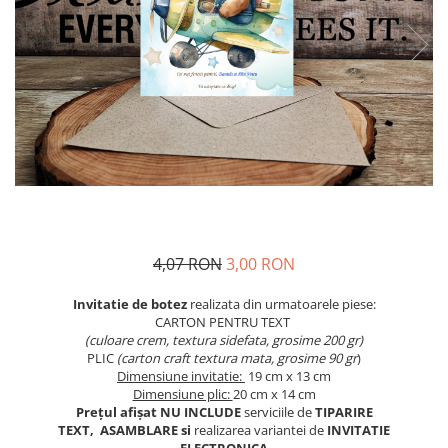
Meniuri & nr de BOTEZ
Pahare Miri & Nasi
Plicuri si cartoane pentru INVITATII
Cocarde nunta
TAVA pentru MOT
Inmormatare/pomana
Cruciulite de BOTEZ
Meniuri pentru NUNTA
Invitatii BANCHET
Decoratiuni NUNTA
Baloane & decoratiuni BOTEZ
Trusouri & Lumanari Botez
4,07 RON
3,00 RON
Invitatie de botez
realizata din urmatoarele piese:
CARTON PENTRU TEXT
(culoare crem, textura sidefata, grosime 200 gr)
PLIC
(carton craft textura mata, grosime 90 gr
)
Dimensiune invitatie:
19 cm x 13 cm
Dimensiune plic:
20 cm x 14 cm
Prețul afișat NU INCLUDE
serviciile de
TIPARIRE
TEXT,
ASAMBLARE si
realizarea variantei de
INVITATIE