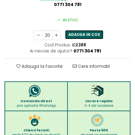
0771 304 781
IN STOC
ADAUGA IN COS
Cod Produs:
C2388
Ai nevoie de ajutor?
0771 304 781
Adauga la Favorite
Cere informatii
Comanda direct
Livrare rapida
prin aplicatia WhatsApp
3-4 zile lucratoare
Clienti fericiti
Peste 500
peste 500 de clienti multumiti
de produse handmade