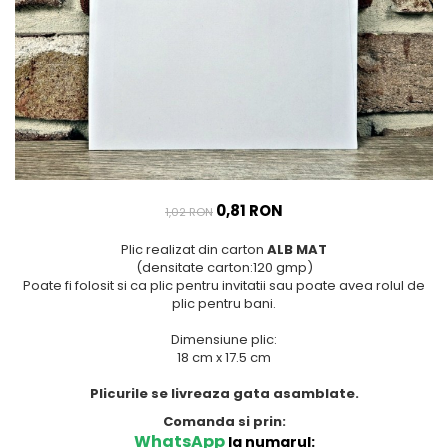
Meniuri & nr de BOTEZ
Pahare Miri & Nasi
Plicuri si cartoane pentru
Cocarde nunta
INVITATII
Inmormatare/pomana
TAVA pentru MOT
Meniuri pentru NUNTA
Cruciulite de BOTEZ
Decoratiuni NUNTA
Invitatii BANCHET
Baloane & decoratiuni BOTEZ
0,81 RON
1,02 RON
Trusouri & Lumanari Botez
Plic realizat din carton
ALB MAT
(densitate carton:120 gmp)
Poate fi folosit si ca plic pentru invitatii sau poate avea rolul de
plic pentru bani.
Dimensiune plic:
18 cm x 17.5 cm
Plicurile se livreaza gata asamblate.
Comanda si prin:
WhatsApp
la numarul: