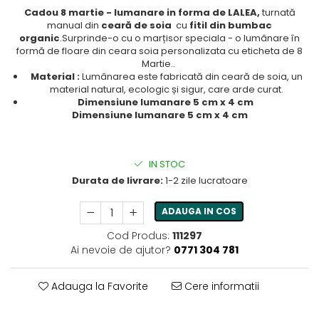
Cadou 8 martie - lumanare in forma de LALEA,
turnată
manual din
ceară de soia
cu
fitil din bumbac
organic
.Surprinde-o cu o marțisor speciala - o lumânare în
formă de floare din ceara soia personalizata cu eticheta de 8
Martie..
Material :
Lumânarea este fabricată din ceară de soia, un
material natural, ecologic și sigur, care arde curat.
Dimensiune lumanare 5 cm x 4 cm
Dimensiune lumanare 5 cm x 4 cm
IN STOC
Durata de livrare:
1-2 zile lucratoare
ADAUGA IN COS
Cod Produs:
111297
Ai nevoie de ajutor?
0771 304 781
Adauga la Favorite
Cere informatii