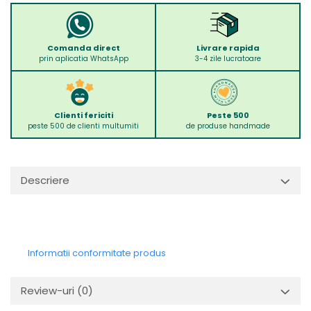
Comanda direct
Livrare rapida
prin aplicatia WhatsApp
3-4 zile lucratoare
Clienti fericiti
Peste 500
peste 500 de clienti multumiti
de produse handmade
Descriere
Informatii conformitate produs
Review-uri
(0)