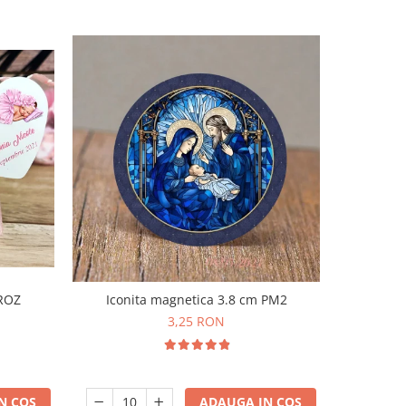
Iconita magnetica 3.8 cm PM2
 ROZ
Borcane
3,25 RON
ADAUGA IN COS
N COS