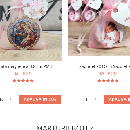
nita magnetica 3.8 cm PM4
Sapunel FOTO in Saculet
3,65 RON
3,95 RON
ADAUGA IN COS
ADAUGA I
MARTURII BOTEZ