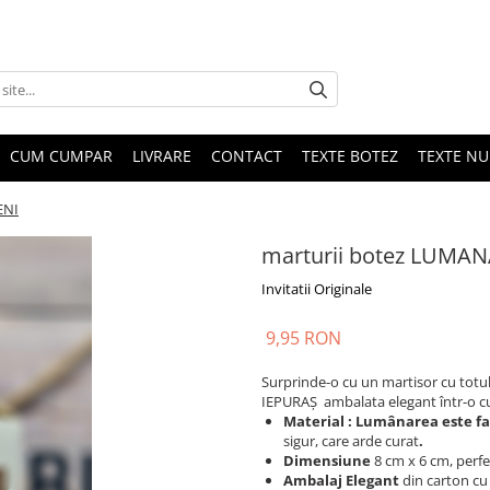
CUM CUMPAR
LIVRARE
CONTACT
TEXTE BOTEZ
TEXTE N
ENI
marturii botez LUMA
Invitatii Originale
9,95 RON
Surprinde-o cu un martisor cu totul
IEPURAȘ ambalata elegant într-o cut
Material : Lumânarea este fa
sigur, care arde curat
.
Dimensiune
8 cm x 6 cm, perfe
Ambalaj Elegant
din carton cu