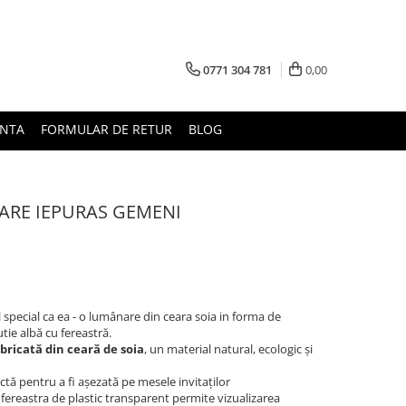
0771 304 781
0,00
UNTA
FORMULAR DE RETUR
BLOG
NARE IEPURAS GEMENI
 special ca ea - o lumânare din ceara soia in forma de
ie albă cu fereastră.
bricată din ceară de soia
, un material natural, ecologic și
ctă pentru a fi așezată pe mesele invitaților
 fereastra de plastic transparent permite vizualizarea