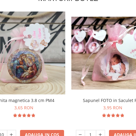
nita magnetica 3.8 cm PM4
Sapunel FOTO in Saculet
3,65 RON
3,95 RON
ADAUGA IN COS
ADAUGA I