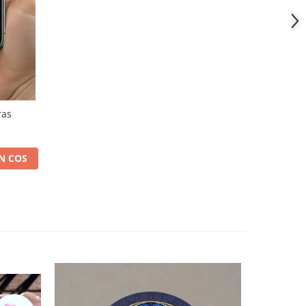
ras
N COS