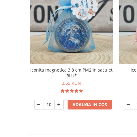
Iconita magnetica 3.8 cm PM2 in saculet
Ico
BLUE
3,65 RON
ADAUGA IN COS