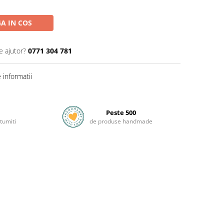
A IN COS
e ajutor?
0771 304 781
informatii
Peste 500
tumiti
de produse handmade