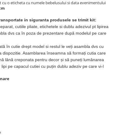
at cu o eticheta cu numele bebelusului si data evenimentului
 cm
ransportate in siguranta produsele se trimit kit:
arat, cutiile pliate, etichetele si dublu adezivul pt lipirea
sambla dvs ca în poza de prezentare după modelul pe care
ă în cutie drept model si restul le veți asambla dvs cu
la dispozitie. Asamblarea înseamna să formați cutia care
uțină lână creponata pentru decor și să puneți lumânarea
 lipi pe capacul cutiei cu puțin dublu adeziv pe care vi-l
anare
e