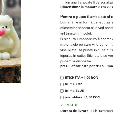
lumanarii și poate fi personaliz
Dimensiune lumanare 8 cm x 6
P
entru a putea fi ambalate si t
Lumânările în formă de iepuraș sep
etichetelor separat și le veți a
vi-l trimitem in colet.
O singură lumanare va fi asamblat
materialele pe care vi le punem 
vine pliată, sa puneti in cutie p
iepuraș în cutie. Etichetele se vor
punem la dispoziție
pretul afisat este pentru o lum
ETICHETA + 1,00 RON
Inima ROZ
Inima BLUE
asamblare + 1,50 RON
IN STOC
Durata de livrare:
3 zile lucratoar