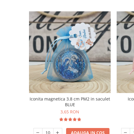
Iconita magnetica 3.8 cm PM2 in saculet
Ico
BLUE
3,65 RON
ADAUGA IN COS