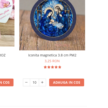
Iconita magnetica 3.8 cm PM2
 ROZ
3,25 RON
ADAUGA IN COS
N COS