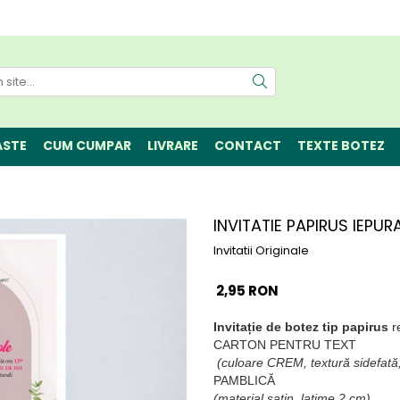
ASTE
CUM CUMPAR
LIVRARE
CONTACT
TEXTE BOTEZ
INVITATIE PAPIRUS IEPUR
Invitatii Originale
2,95 RON
Invitație de botez
tip papirus
re
CARTON PENTRU TEXT
(culoare CREM, textură sidefată
PAMBLICĂ
(material satin, latime 2 cm)