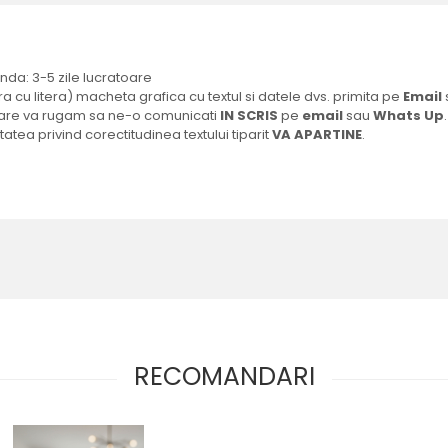
a: 3-5 zile lucratoare
ra cu litera) macheta grafica cu textul si datele dvs. primita pe
Email
ficare va rugam sa ne-o comunicati
IN SCRIS
pe
email
sau
Whats Up
.
tatea privind corectitudinea textului tiparit
VA APARTINE
.
RECOMANDARI