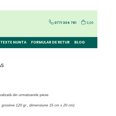
0771 304 781
0,00
TEXTE NUNTA
FORMULAR DE RETUR
BLOG
AS
alizată din urmatoarele piese:
, grosime 120 gr., dimensiune 15 cm x 20 cm)