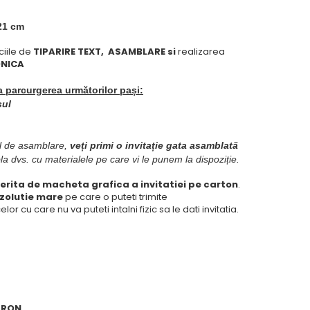
 21 cm
ciile de
TIPARIRE TEXT,
ASAMBLARE si
realizarea
ONICA
 parcurgerea următorilor pași:
sul
iul de asamblare,
veți primi o invitație gata asamblată
la dvs. cu materialele pe care vi le punem la dispoziție.
ferita de macheta grafica a invitatiei pe carton
.
ezolutie mare
pe care o puteti trimite
elor cu care nu va puteti intalni fizic sa le dati invitatia.
0 RON