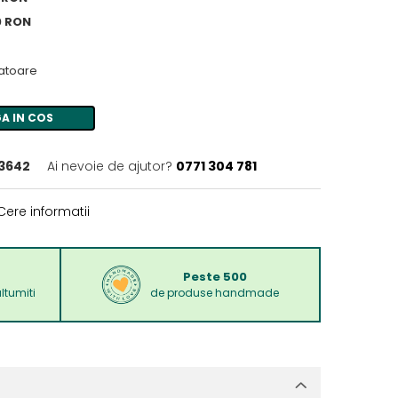
0 RON
ratoare
A IN COS
-3642
Ai nevoie de ajutor?
0771 304 781
ere informatii
Peste 500
ltumiti
de produse handmade