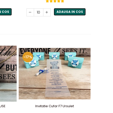
N COS
ADAUGA IN COS
-17%
-50%
OUSE
Invitatie Cufar F7 Ursulet