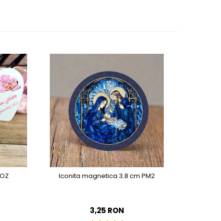
-31%
ROZ
Iconita magnetica 3.8 cm PM2
Magnet 
3,25 RON