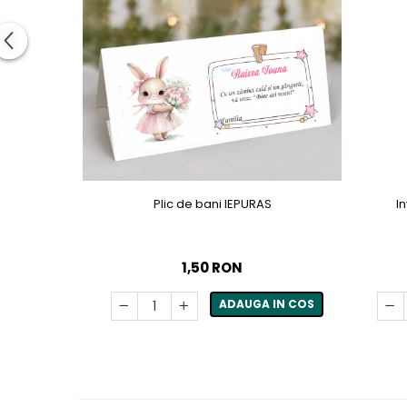
Plic de bani IEPURAS
I
1,50 RON
ADAUGA IN COS