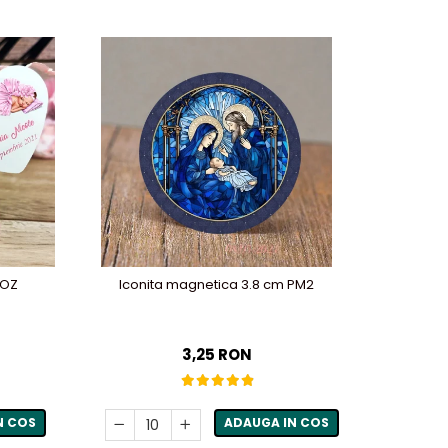
-31%
ROZ
Iconita magnetica 3.8 cm PM2
Magnet 
3,25 RON
N COS
ADAUGA IN COS