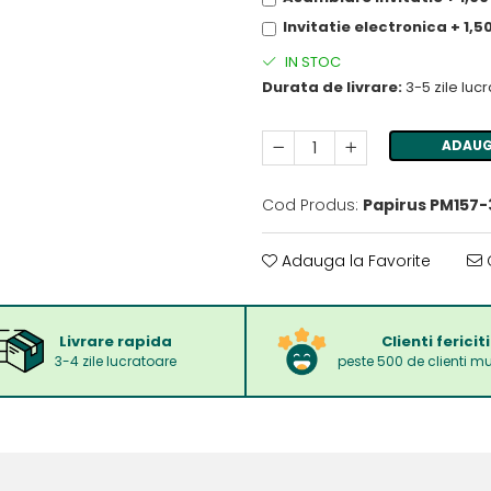
Invitatie electronica + 1,5
IN STOC
Durata de livrare:
3-5 zile luc
ADAUG
Cod Produs:
Papirus PM157
Adauga la Favorite
C
Livrare rapida
Clienti fericiti
3-4 zile lucratoare
peste 500 de clienti mu