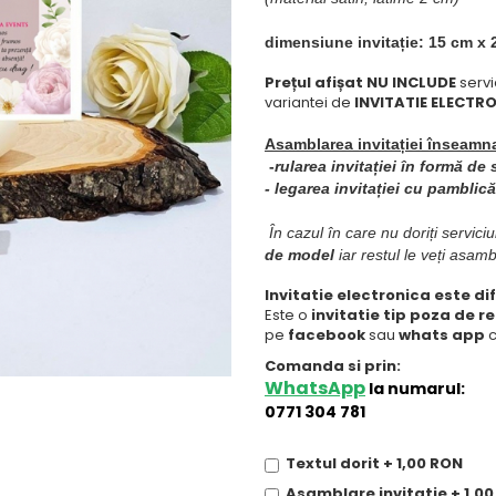
dimensiune invitație: 15 cm x
Prețul afișat NU INCLUDE
servi
variantei de
INVITATIE ELECTR
Asamblarea invitației înseamna
-
rularea invitației în formă de 
- legarea invitației cu pamblică
În cazul în care nu doriți servic
de model
iar restul le veți asamb
Invitatie electronica este di
Este o
invitatie tip poza de r
pe
facebook
sau
whats app
c
Comanda si prin:
WhatsApp
la numarul:
0771 304 781
Textul dorit + 1,00 RON
Asamblare invitatie + 1,0