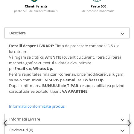
Clienti fericiti
Peste 500
peste 500 de clienti multumiti
de produse handmade
Descriere
Detalii despre LIVRARE:
Timp de procesare comanda: 3-5 zile
lucratoare
Va rugam sa cititi cu
ATENTIE
(cuvant cu cuvant, litera cu litera)
macheta grafica cu textul si datele dvs. primita
pe
Email
sau
Whats Up.
Pentru rapiditatea finalizarii comenzii, orice modificare va rugam
sa ne-o comunicati
IN SCRIS
pe
email
sau
Whats Up
.
Dupa confirmarea
BUNULUI de TIPAR
, responsabilitatea privind
corectitudinea textului tiparit
VA APARTINE
.
Informatii conformitate produs
Informatii Livrare
Review-uri
(0)