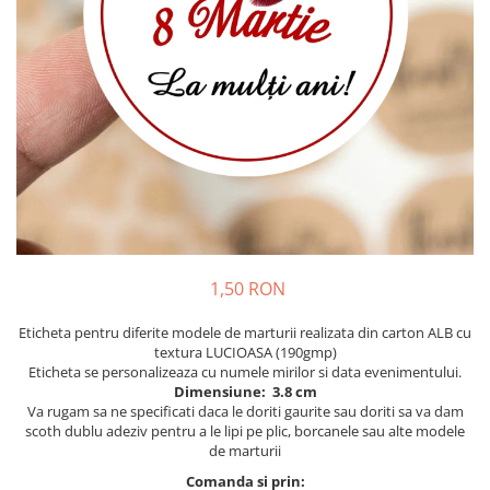
Meniuri & nr de BOTEZ
Pahare Miri & Nasi
Plicuri si cartoane pentru INVITATII
Cocarde nunta
TAVA pentru MOT
Inmormatare/pomana
Cruciulite de BOTEZ
Meniuri pentru NUNTA
Invitatii BANCHET
Decoratiuni NUNTA
Baloane & decoratiuni BOTEZ
Trusouri & Lumanari Botez
1,50 RON
Eticheta pentru diferite modele de marturii realizata din carton ALB cu
textura LUCIOASA (190gmp)
Eticheta se personalizeaza cu numele mirilor si data evenimentului.
Dimensiune: 3.8 cm
Va rugam sa ne specificati daca le doriti gaurite sau doriti sa va dam
scoth dublu adeziv pentru a le lipi pe plic, borcanele sau alte modele
de marturii
Comanda si prin: