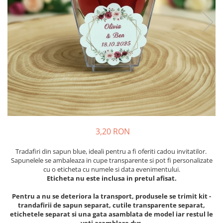
Meniuri & nr de BOTEZ
Pahare Miri & Nasi
Plicuri si cartoane pentru INVITATII
Cocarde nunta
TAVA pentru MOT
Inmormatare/pomana
Cruciulite de BOTEZ
Meniuri pentru NUNTA
Invitatii BANCHET
Decoratiuni NUNTA
Baloane & decoratiuni BOTEZ
Trusouri & Lumanari Botez
3,20 RON
Tradafiri din sapun blue, ideali pentru a fi oferiti cadou invitatilor.
Sapunelele se ambaleaza in cupe transparente si pot fi personalizate
cu o eticheta cu numele si data evenimentului.
Eticheta nu este inclusa in pretul afisat.
Pentru a nu se deteriora la transport, produsele se trimit kit -
trandafirii de sapun separat, cutile transparente separat,
etichetele separat si una gata asamblata de model iar restul le