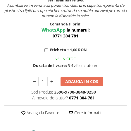
veti asamblare dvs.
Asamblarea inseamna sa puneti trandafirul in cupa transparenta de
plastic si sa lipiti pe cupa eticheta rotunda cu dublu adezivul pe care vi-l
punem la dispozitie in colet.
Comanda si prin:
WhatsApp
la numarul:
0771 304 781
Eticheta + 1,00 RON
IN STOC
Durata de livrare:
3-4 zile lucratoare
ADAUGA IN COS
Cod Produs:
3590-9790-3848-9250
Ai nevoie de ajutor?
0771 304 781
Adauga la Favorite
Cere informatii