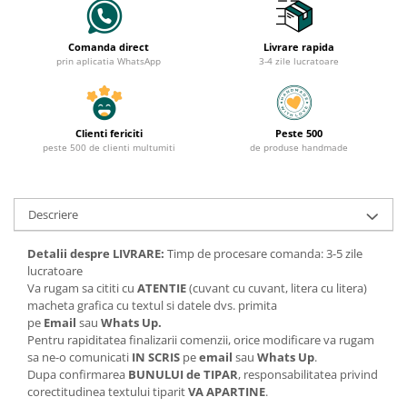
Comanda direct
Livrare rapida
prin aplicatia WhatsApp
3-4 zile lucratoare
Clienti fericiti
Peste 500
peste 500 de clienti multumiti
de produse handmade
Descriere
Detalii despre LIVRARE:
Timp de procesare comanda: 3-5 zile
lucratoare
Va rugam sa cititi cu
ATENTIE
(cuvant cu cuvant, litera cu litera)
macheta grafica cu textul si datele dvs. primita
pe
Email
sau
Whats Up.
Pentru rapiditatea finalizarii comenzii, orice modificare va rugam
sa ne-o comunicati
IN SCRIS
pe
email
sau
Whats Up
.
Dupa confirmarea
BUNULUI de TIPAR
, responsabilitatea privind
corectitudinea textului tiparit
VA APARTINE
.