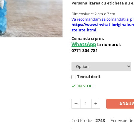
Personalizarea cu eticheta nu es
Dimensiune: 2 cm x 7 cm
Va recomandam sa comandati si plic
https://www.invitatiioriginale.r
stelute.html
Comanda si prin:
WhatsApp
la numarul:
0771 304 781
Textul dorit
IN STOC
ADAUG
Cod Produs:
2743
Ai nevoie de