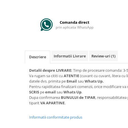
Comanda direct
prin aplicatia WhatsApp
Informatii Livrare
Review-uri
(1)
Descriere
Detalii despre LIVRARE:
Timp de procesare comanda: 3-5 
Va rugam sa cititi cu
ATENTIE
(cuvant cu cuvant, litera cu l
datele dvs. primita pe
Email
sau
Whats Up.
Pentru rapiditatea finalizarii comenzii, orice modificare 
SCRIS
pe
email
sau
Whats Up
.
Dupa confirmarea
BUNULUI de TIPAR
, responsabilitatea
tiparit
VA APARTINE
.
Informatii conformitate produs