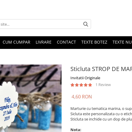
CUM CUMPAR
LIVRARE
CONTACT
TEXTE BOTEZ
TEXTE N
Sticluta STROP DE MAR
Invitatii Originale
1 Review
4,60 RON
Marturie cu tematica marina, o supe
Sicluta este personalizata cu o etic
Sticluta se inchide cu un dop de plu
Nota: