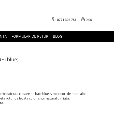
0771 304 781
0,00
UNTA
FORMULAR DE RETUR
BLOG
E (blue)
rba sticluta cu sare de baie blue & melcisori de mare albi.
heta rotunda legata cu un snur natural din iuta.
ta.