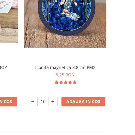
Iconita magnetica 3.8 cm PM2
 ROZ
Borcane
3,25 RON
ADAUGA IN COS
N COS