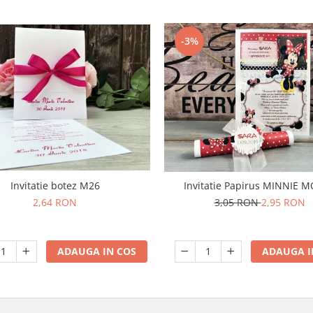
-3%
Invitatie botez M26
Invitatie Papirus MINNIE 
2,64 RON
3,05 RON
2,95 RON
ADAUGA IN COS
ADAUGA I