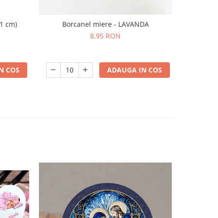
11 cm)
Borcanel miere - LAVANDA
Lumanare c
8,95 RON
N COS
ADAUGA IN COS