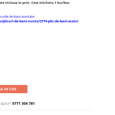
te inclusa in pret. Cost eticheta 1 leu/buc
urile de bani asortate:
o/plicuri-de-bani-nunta/2774-plic-de-bani-scoici-
A IN COS
 ajutor?
0771 304 781