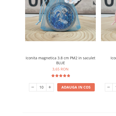
Iconita magnetica 3.8 cm PM2 in saculet
Ico
BLUE
3,65 RON
ADAUGA IN COS