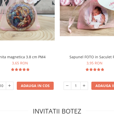
nita magnetica 3.8 cm PM4
Sapunel FOTO in Saculet
3,65 RON
3,95 RON
ADAUGA IN COS
ADAUGA I
INVITATII BOTEZ