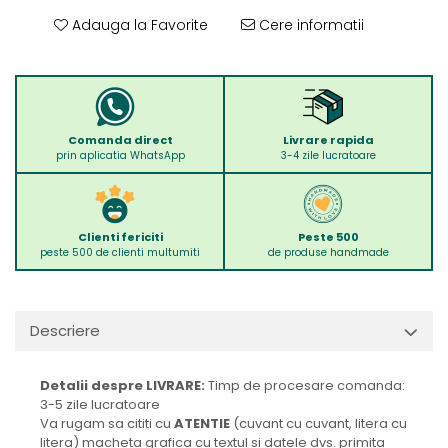
Adauga la Favorite
Cere informatii
Comanda direct
Livrare rapida
prin aplicatia WhatsApp
3-4 zile lucratoare
Clienti fericiti
Peste 500
peste 500 de clienti multumiti
de produse handmade
Descriere
Detalii despre LIVRARE:
Timp de procesare comanda:
3-5 zile lucratoare
Va rugam sa cititi cu
ATENTIE
(cuvant cu cuvant, litera cu
litera) macheta grafica cu textul si datele dvs. primita