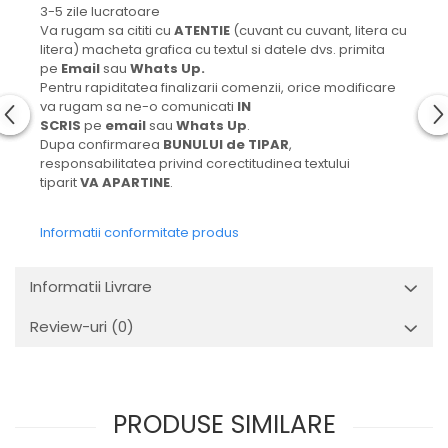
3-5 zile lucratoare
Va rugam sa cititi cu
ATENTIE
(cuvant cu cuvant, litera cu
litera) macheta grafica cu textul si datele dvs. primita
pe
Email
sau
Whats Up.
Pentru rapiditatea finalizarii comenzii, orice modificare
va rugam sa ne-o comunicati
IN
SCRIS
pe
email
sau
Whats Up
.
Dupa confirmarea
BUNULUI de TIPAR
,
responsabilitatea privind corectitudinea textului
tiparit
VA APARTINE
.
Informatii conformitate produs
Informatii Livrare
Review-uri
(0)
PRODUSE SIMILARE