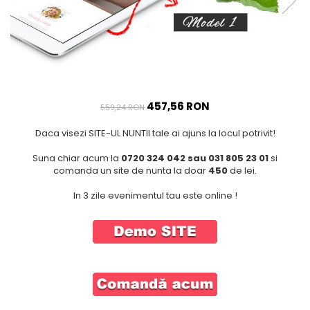
Meniuri & nr de BOTEZ
Pahare Miri & Nasi
Plicuri si cartoane pentru
Cocarde nunta
INVITATII
Inmormatare/pomana
TAVA pentru MOT
Meniuri pentru NUNTA
Cruciulite de BOTEZ
Decoratiuni NUNTA
457,56 RON
559,24 RON
Invitatii BANCHET
Daca visezi SITE-UL NUNTII tale ai ajuns la locul potrivit!
Baloane & decoratiuni BOTEZ
Trusouri & Lumanari Botez
Suna chiar acum la
0720 324 042 sau 031 805 23 01
si
comanda un site de nunta la doar
450
de lei.
In 3 zile evenimentul tau este online !