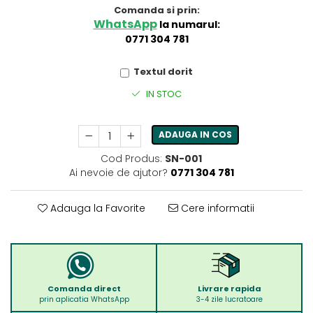
Comanda si prin:
WhatsApp
la numarul:
0771 304 781
Textul dorit
IN STOC
ADAUGA IN COS
Cod Produs:
SN-001
Ai nevoie de ajutor?
0771 304 781
Adauga la Favorite
Cere informatii
Comanda direct
Livrare rapida
prin aplicatia WhatsApp
3-4 zile lucratoare