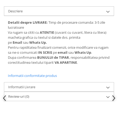
Descriere
Detalii despre LIVRARE:
Timp de procesare comanda: 3-5 zile
lucratoare
Va rugam sa cititi cu
ATENTIE
(cuvant cu cuvant, litera cu litera)
macheta grafica cu textul si datele dvs. primita
pe
Email
sau
Whats Up.
Pentru rapiditatea finalizarii comenzii, orice modificare va rugam
sa ne-o comunicati
IN SCRIS
pe
email
sau
Whats Up
.
Dupa confirmarea
BUNULUI de TIPAR
, responsabilitatea privind
corectitudinea textului tiparit
VA APARTINE
.
Informatii conformitate produs
Informatii Livrare
Review-uri
(0)