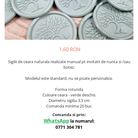
Meniuri & nr de BOTEZ
Pahare Miri & Nasi
Plicuri si cartoane pentru INVITATII
Cocarde nunta
TAVA pentru MOT
Inmormatare/pomana
Cruciulite de BOTEZ
Meniuri pentru NUNTA
Invitatii BANCHET
Decoratiuni NUNTA
1,60 RON
Baloane & decoratiuni BOTEZ
Sigilii de ceara naturala realizate manual pt invitatii de nunta si /sau
Trusouri & Lumanari Botez
botez.
Modelul este standard, nu se poate personaliza.
Forma rotunda
Culoare ceara - verde deschis
Diametru sigiliu 3.5 cm
Comanda minima 20 buc
Comanda si prin:
WhatsApp
la numarul:
0771 304 781