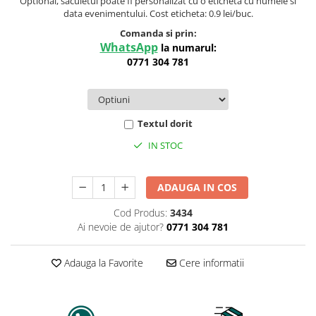
Optional, saculetul poate fi personalizat cu o eticheta cu numele si
data evenimentului. Cost eticheta: 0.9 lei/buc.
Comanda si prin:
WhatsApp
la numarul:
0771 304 781
Textul dorit
IN STOC
ADAUGA IN COS
Cod Produs:
3434
Ai nevoie de ajutor?
0771 304 781
Adauga la Favorite
Cere informatii