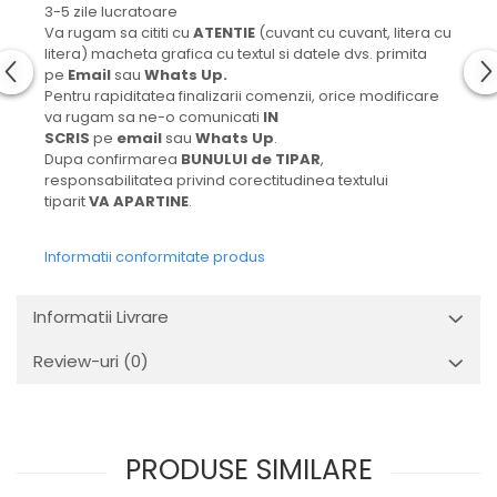
3-5 zile lucratoare
Va rugam sa cititi cu
ATENTIE
(cuvant cu cuvant, litera cu
litera) macheta grafica cu textul si datele dvs. primita
pe
Email
sau
Whats Up.
Pentru rapiditatea finalizarii comenzii, orice modificare
va rugam sa ne-o comunicati
IN
SCRIS
pe
email
sau
Whats Up
.
Dupa confirmarea
BUNULUI de TIPAR
,
responsabilitatea privind corectitudinea textului
tiparit
VA APARTINE
.
Informatii conformitate produs
Informatii Livrare
Review-uri
(0)
PRODUSE SIMILARE