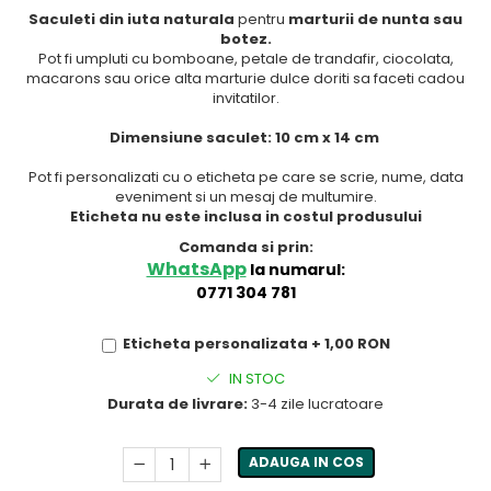
Saculeti din iuta naturala
pentru
marturii de nunta sau
botez.
Pot fi umpluti cu bomboane, petale de trandafir, ciocolata,
macarons sau orice alta marturie dulce doriti sa faceti cadou
invitatilor.
Dimensiune saculet: 10 cm x 14 cm
Pot fi personalizati cu o eticheta pe care se scrie, nume, data
eveniment si un mesaj de multumire.
Eticheta nu este inclusa in costul produsului
Comanda si prin:
WhatsApp
la numarul:
0771 304 781
Eticheta personalizata + 1,00 RON
IN STOC
Durata de livrare:
3-4 zile lucratoare
ADAUGA IN COS