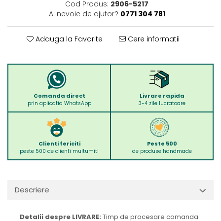
Cod Produs:
2906-5217
Ai nevoie de ajutor?
0771 304 781
Adauga la Favorite
Cere informatii
Comanda direct
Livrare rapida
prin aplicatia WhatsApp
3-4 zile lucratoare
Clienti fericiti
Peste 500
peste 500 de clienti multumiti
de produse handmade
Descriere
Detalii despre LIVRARE:
Timp de procesare comanda: