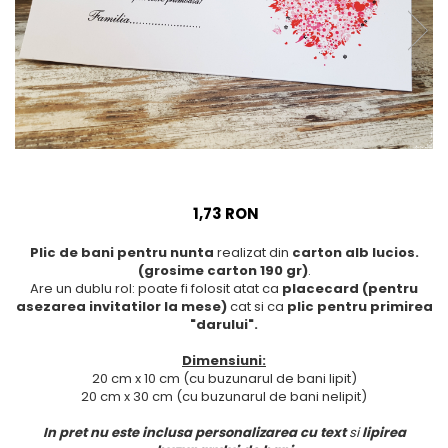
Meniuri & nr de BOTEZ
Pahare Miri & Nasi
Plicuri si cartoane pentru
Cocarde nunta
INVITATII
Inmormatare/pomana
TAVA pentru MOT
Meniuri pentru NUNTA
Cruciulite de BOTEZ
Decoratiuni NUNTA
Invitatii BANCHET
Baloane & decoratiuni BOTEZ
1,73 RON
Trusouri & Lumanari Botez
Plic de bani pentru nunta
realizat din
carton alb lucios.
(grosime carton 190 gr)
.
Are un dublu rol: poate fi folosit atat ca
placecard (pentru
asezarea invitatilor la mese)
cat si ca
plic pentru primirea
"darului".
Dimensiuni:
20 cm x 10 cm (cu buzunarul de bani lipit)
20 cm x 30 cm (cu buzunarul de bani nelipit)
In pret nu este inclusa personalizarea cu text
si
lipirea