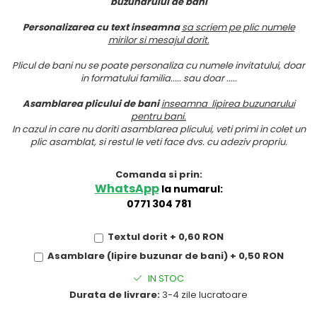
buzunarului de bani
Personalizarea cu text inseamna
sa scriem pe plic numele
mirilor si mesajul dorit.
Plicul de bani nu se poate personaliza cu numele invitatului, doar
in formatului familia..... sau doar .....
Asamblarea plicului de bani
inseamna lipirea buzunarului
pentru bani.
In cazul in care nu doriti asamblarea plicului, veti primi in colet un
plic asamblat, si restul le veti face dvs. cu adeziv propriu.
Comanda si prin:
WhatsApp
la numarul:
0771 304 781
Textul dorit + 0,60 RON
Asamblare (lipire buzunar de bani) + 0,50 RON
IN STOC
Durata de livrare:
3-4 zile lucratoare