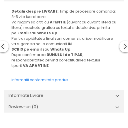
Detalii despre LIVRARE:
Timp de procesare comanda:
3-5 zile lucratoare
Va rugam sa cititi cu
ATENTIE
(cuvant cu cuvant, litera cu
litera) macheta grafica cu textul si datele dvs. primita
pe
Email
sau
Whats Up.
Pentru rapiditatea finalizarii comenzii, orice modificare
va rugam sa ne-o comunicati
IN
SCRIS
pe
email
sau
Whats Up
.
Dupa confirmarea
BUNULUI de TIPAR
,
responsabilitatea privind corectitudinea textului
tiparit
VA APARTINE
.
Informatii conformitate produs
Informatii Livrare
Review-uri
(0)