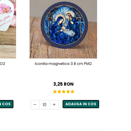
-31%
ROZ
Iconita magnetica 3.8 cm PM2
Magnet 
3,25 RON
N COS
ADAUGA IN COS