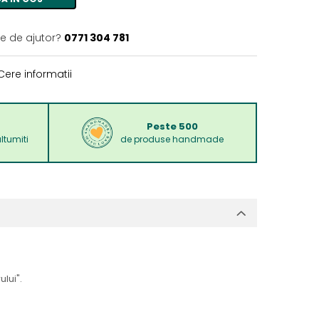
ie de ajutor?
0771 304 781
ere informatii
Peste 500
ltumiti
de produse handmade
ului".