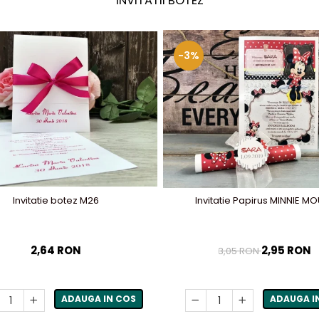
INVITATII BOTEZ
-3%
Invitatie botez M26
Invitatie Papirus MINNIE M
2,64 RON
2,95 RON
3,05 RON
ADAUGA IN COS
ADAUGA I