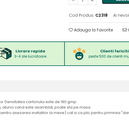
Cod Produs:
C2318
Ai nevo
Adauga la Favorite
C
Livrare rapida
Clienti fericiti
3-4 zile lucratoare
peste 500 de clienti mu
asa. Densitatea cartonului este de 190 gmp.
l ca, atunci cand este asamblat, poate sta pe masa.
(pentru asezarea invitatilor la mese) cat si ca plic pentru primirea "dar