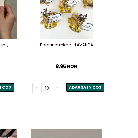
1 cm)
Borcanel miere - LAVANDA
Iconi
8,95 RON
N COS
ADAUGA IN COS