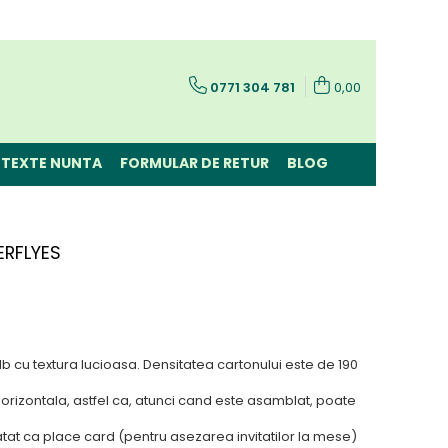
0771 304 781
0,00
TEXTE NUNTA
FORMULAR DE RETUR
BLOG
ERFLYES
alb cu textura lucioasa. Densitatea cartonului este de 190
e orizontala, astfel ca, atunci cand este asamblat, poate
t atat ca place card (pentru asezarea invitatilor la mese)