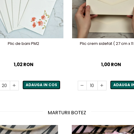
Plic de bani PM2
Plic crem sidefat ( 27 cm x 1
1,02 RON
1,00 RON
ADAUGA IN COS
ADAUGA I
MARTURII BOTEZ