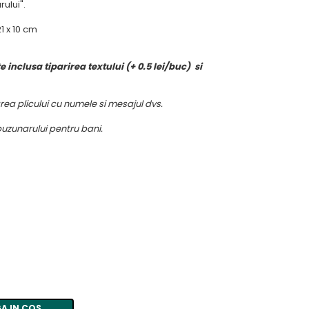
rului".
1 x 10 cm
e inclusa tiparirea textului (+ 0.5 lei/buc) si
rea plicului cu numele si mesajul dvs.
buzunarului pentru bani.
A IN COS