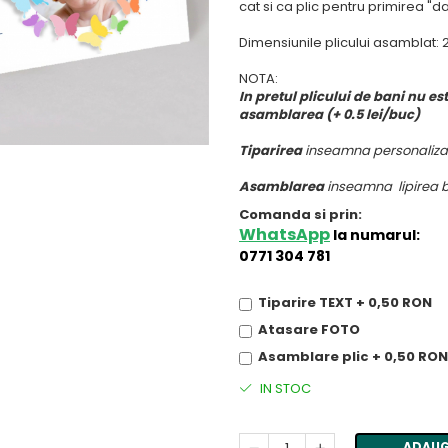
cat si ca plic pentru primirea "da
Dimensiunile plicului asamblat: 2
NOTA:
In pretul plicului de bani nu est
asamblarea (+ 0.5 lei/buc)
Tiparirea
inseamna
personaliza
Asamblarea
inseamna
lipirea 
Comanda si prin:
WhatsApp
la numarul:
0771 304 781
Tiparire TEXT + 0,50 RON
Atasare FOTO
Asamblare plic + 0,50 RON
IN STOC
ADAUG