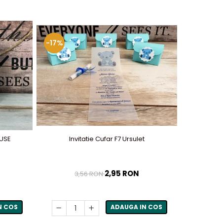
-17%
-50%
OUSE
Invitatie Cufar F7 Ursulet
2,95 RON
3,56 RON
N COS
ADAUGA IN COS