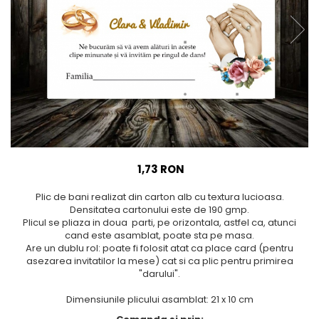
Meniuri & nr de BOTEZ
Pahare Miri & Nasi
Plicuri si cartoane pentru
Cocarde nunta
INVITATII
Inmormatare/pomana
TAVA pentru MOT
Meniuri pentru NUNTA
Cruciulite de BOTEZ
Decoratiuni NUNTA
Invitatii BANCHET
Baloane & decoratiuni BOTEZ
Trusouri & Lumanari Botez
1,73 RON
Plic de bani realizat din carton alb cu textura lucioasa.
Densitatea cartonului este de 190 gmp.
Plicul se pliaza in doua parti, pe orizontala, astfel ca, atunci
cand este asamblat, poate sta pe masa.
Are un dublu rol: poate fi folosit atat ca place card (pentru
asezarea invitatilor la mese) cat si ca plic pentru primirea
"darului".
Dimensiunile plicului asamblat: 21 x 10 cm