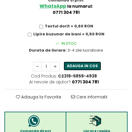
Comanda si prin:
WhatsApp
la numarul:
0771 304 781
Textul dorit + 0,60 RON
Lipire buzunar de bani + 0,50 RON
IN STOC
Durata de livrare:
3-4 zile lucratoare
ADAUGA IN COS
Cod Produs:
C2319-5859-4938
Ai nevoie de ajutor?
0771 304 781
Adauga la Favorite
Cere informatii
Comanda direct
Livrare rapida