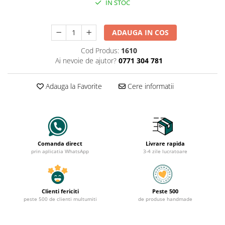
IN STOC
ADAUGA IN COS
Cod Produs:
1610
Ai nevoie de ajutor?
0771 304 781
Adauga la Favorite
Cere informatii
Comanda direct
Livrare rapida
prin aplicatia WhatsApp
3-4 zile lucratoare
Clienti fericiti
Peste 500
peste 500 de clienti multumiti
de produse handmade