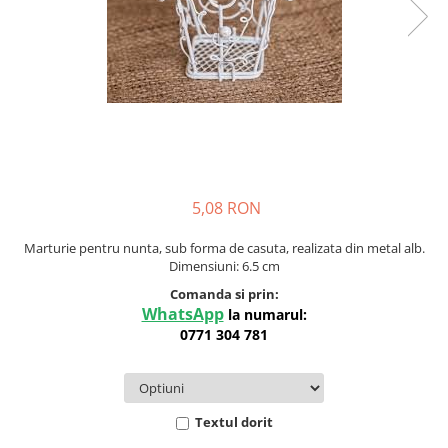
Meniuri & nr de BOTEZ
Pahare Miri & Nasi
Plicuri si cartoane pentru INVITATII
Cocarde nunta
TAVA pentru MOT
Inmormatare/pomana
Cruciulite de BOTEZ
Meniuri pentru NUNTA
Invitatii BANCHET
Decoratiuni NUNTA
Baloane & decoratiuni BOTEZ
Trusouri & Lumanari Botez
5,08 RON
Marturie pentru nunta, sub forma de casuta, realizata din metal alb.
Dimensiuni: 6.5 cm
Comanda si prin:
WhatsApp
la numarul:
0771 304 781
Textul dorit