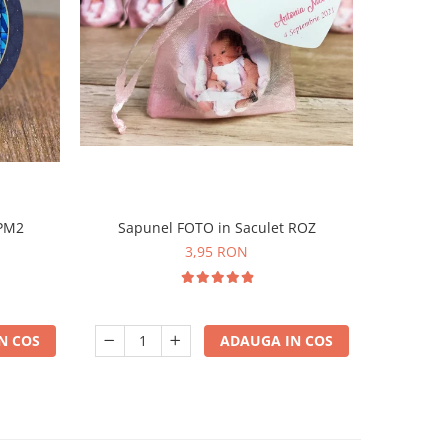
-31%
 PM2
Sapunel FOTO in Saculet ROZ
Magnet 
3,95 RON
N COS
ADAUGA IN COS