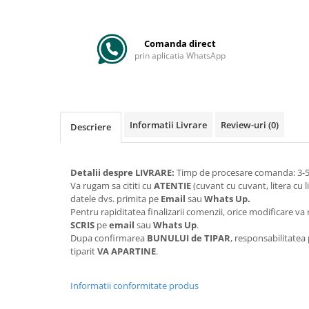
Comanda direct
prin aplicatia WhatsApp
Informatii Livrare
Review-uri
(0)
Descriere
Detalii despre LIVRARE:
Timp de procesare comanda: 3-5 
Va rugam sa cititi cu
ATENTIE
(cuvant cu cuvant, litera cu l
datele dvs. primita pe
Email
sau
Whats Up.
Pentru rapiditatea finalizarii comenzii, orice modificare 
SCRIS
pe
email
sau
Whats Up
.
Dupa confirmarea
BUNULUI de TIPAR
, responsabilitatea
tiparit
VA APARTINE
.
Informatii conformitate produs