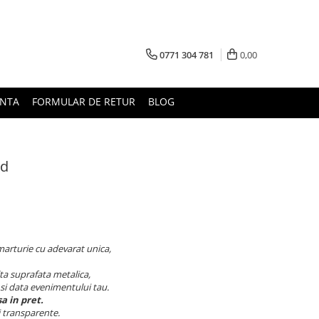
0771 304 781
0,00
UNTA
FORMULAR DE RETUR
BLOG
rd
o marturie cu adevarat unica,
alta suprafata metalica,
si data evenimentului tau.
a in pret.
i transparente.