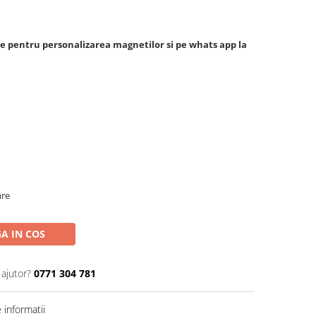
ele pentru personalizarea magnetilor si pe whats app la
are
A IN COS
 ajutor?
0771 304 781
informatii