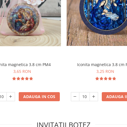
Iconita magnetica 3.8 cm
nita magnetica 3.8 cm PM4
3,25 RON
3,65 RON
ADAUGA I
ADAUGA IN COS
INVITATII BOTEZ