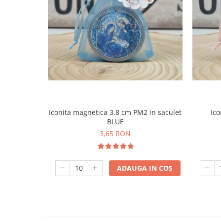
Iconita magnetica 3.8 cm PM2 in saculet
Ico
BLUE
3,65 RON
ADAUGA IN COS