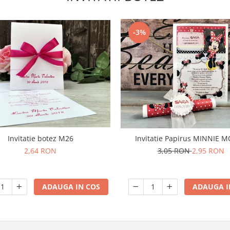
-3%
Invitatie botez M26
Invitatie Papirus MINNIE 
2,64 RON
3,05 RON
2,95 RON
ADAUGA IN COS
ADAUGA I