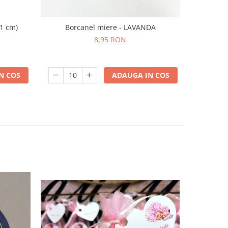
11 cm)
Borcanel miere - LAVANDA
Iconi
8,95 RON
N COS
ADAUGA IN COS