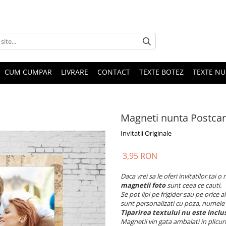
CUM CUMPAR
LIVRARE
CONTACT
TEXTE BOTEZ
TEXTE N
Magneti nunta Postca
Invitatii Originale
3,95 RON
Daca vrei sa le oferi invitatilor tai 
magnetii foto
sunt ceea ce cauti.
Se pot lipi pe frigider sau pe orice 
sunt personalizati cu poza, numele 
Tiparirea textului nu este inclus
Magnetii vin gata ambalati in plicur