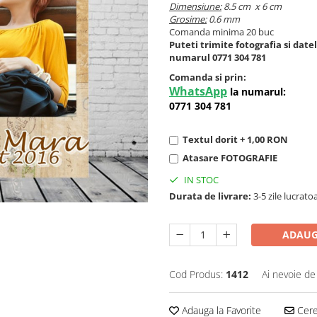
Dimensiune:
8.5 cm x 6 cm
Grosime:
0.6 mm
Comanda minima 20 buc
Puteti trimite fotografia si dat
numarul 0771 304 781
Comanda si prin:
WhatsApp
la numarul:
0771 304 781
Textul dorit + 1,00 RON
Atasare FOTOGRAFIE
IN STOC
Durata de livrare:
3-5 zile lucrato
ADAUG
Cod Produs:
1412
Ai nevoie de
Adauga la Favorite
Cere 