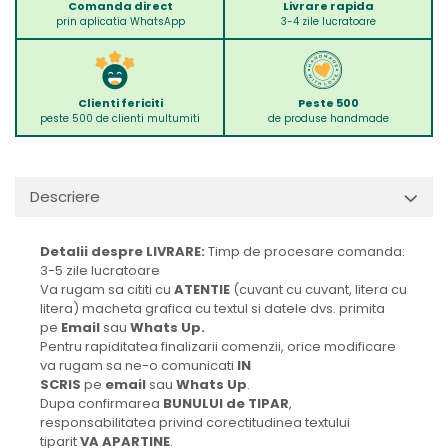
Comanda direct
Livrare rapida
prin aplicatia WhatsApp
3-4 zile lucratoare
Clienti fericiti
Peste 500
peste 500 de clienti multumiti
de produse handmade
Descriere
Detalii despre LIVRARE:
Timp de procesare comanda:
3-5 zile lucratoare
Va rugam sa cititi cu
ATENTIE
(cuvant cu cuvant, litera cu
litera) macheta grafica cu textul si datele dvs. primita
pe
Email
sau
Whats Up.
Pentru rapiditatea finalizarii comenzii, orice modificare
va rugam sa ne-o comunicati
IN
SCRIS
pe
email
sau
Whats Up
.
Dupa confirmarea
BUNULUI de TIPAR
,
responsabilitatea privind corectitudinea textului
tiparit
VA APARTINE
.