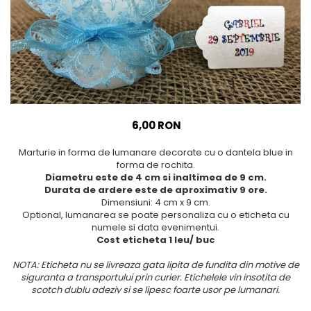
Meniuri & nr de BOTEZ
Pahare Miri & Nasi
Plicuri si cartoane pentru
Cocarde nunta
INVITATII
Inmormatare/pomana
TAVA pentru MOT
Meniuri pentru NUNTA
Cruciulite de BOTEZ
Decoratiuni NUNTA
Invitatii BANCHET
6,00 RON
Baloane & decoratiuni BOTEZ
Marturie in forma de lumanare decorate cu o dantela blue in
Trusouri & Lumanari Botez
forma de rochita.
Diametru este de 4 cm si inaltimea de 9 cm.
Durata de ardere este de aproximativ 9 ore.
Dimensiuni: 4 cm x 9 cm.
Optional, lumanarea se poate personaliza cu o eticheta cu
numele si data evenimentui.
Cost eticheta 1 leu/ buc
NOTA: Eticheta nu se livreaza gata lipita de fundita din motive de
siguranta a transportului prin curier. Etichelele vin insotita de
scotch dublu adeziv si se lipesc foarte usor pe lumanari.