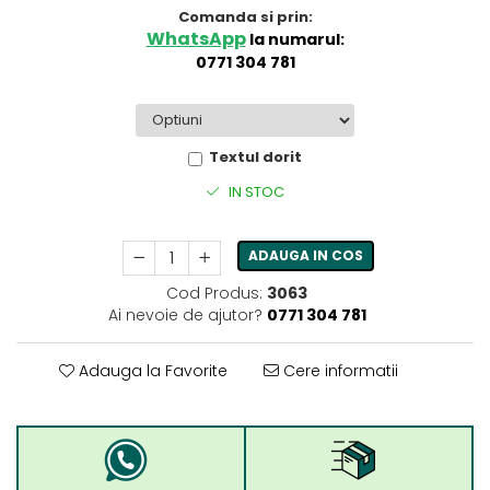
Comanda si prin:
WhatsApp
la numarul:
0771 304 781
Textul dorit
IN STOC
ADAUGA IN COS
Cod Produs:
3063
Ai nevoie de ajutor?
0771 304 781
Adauga la Favorite
Cere informatii