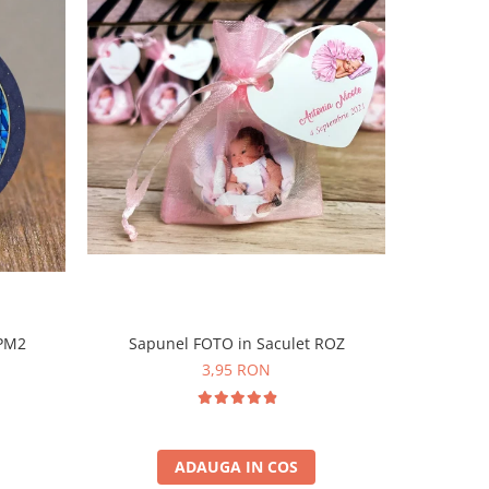
-31%
 PM2
Sapunel FOTO in Saculet ROZ
Magnet 
3,95 RON
ADAUGA IN COS