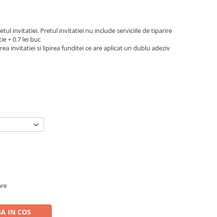
tul invitatiei. Pretul invitatiei nu include serviciile de tiparire
ie + 0.7 lei buc
rea invitatiei si lipirea funditei ce are aplicat un dublu adeziv
are
A IN COS