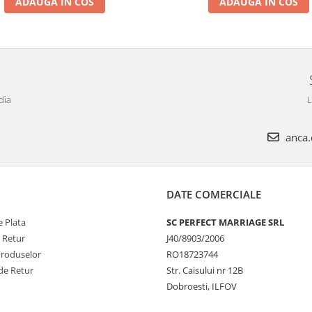
ADAUGA IN COS
ADAUGA IN COS
dia
L
anca.c
DATE COMERCIALE
 Plata
SC PERFECT MARRIAGE SRL
e Retur
J40/8903/2006
Produselor
RO18723744
de Retur
Str. Caisului nr 12B
Dobroesti, ILFOV