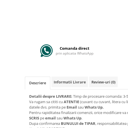
Comanda direct
prin aplicatia WhatsApp
Informatii Livrare
Review-uri
(0)
Descriere
Detalii despre LIVRARE:
Timp de procesare comanda: 3-5 
Va rugam sa cititi cu
ATENTIE
(cuvant cu cuvant, litera cu l
datele dvs. primita pe
Email
sau
Whats Up.
Pentru rapiditatea finalizarii comenzii, orice modificare 
SCRIS
pe
email
sau
Whats Up
.
Dupa confirmarea
BUNULUI de TIPAR
, responsabilitatea