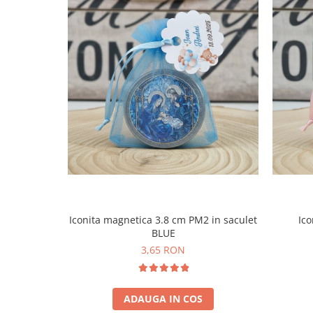
Iconita magnetica 3.8 cm PM2 in saculet
Ico
BLUE
3,65 RON
ADAUGA IN COS