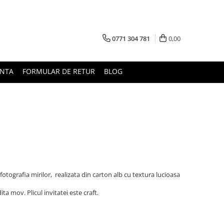
0771 304 781
0,00
UNTA
FORMULAR DE RETUR
BLOG
fotografia mirilor, realizata din carton alb cu textura lucioasa
ta mov. Plicul invitatei este craft.