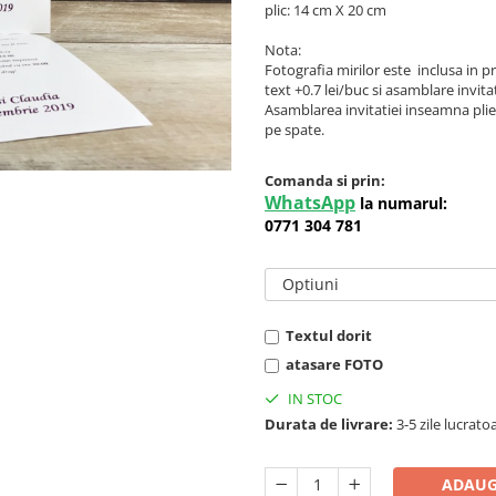
plic: 14 cm X 20 cm
Nota:
Fotografia mirilor este inclusa in pre
text +0.7 lei/buc si asamblare invitat
Asamblarea invitatiei inseamna
plie
pe spate.
Comanda si prin:
WhatsApp
la numarul:
0771 304 781
Optiuni
Textul dorit
atasare FOTO
IN STOC
Durata de livrare:
3-5 zile lucrato
ADAUG