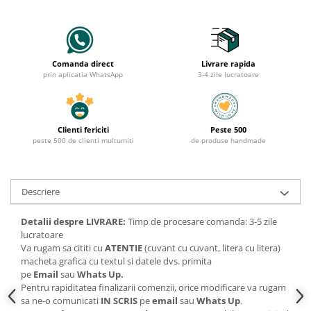
Comanda direct
Livrare rapida
prin aplicatia WhatsApp
3-4 zile lucratoare
Clienti fericiti
Peste 500
peste 500 de clienti multumiti
de produse handmade
Descriere
Detalii despre LIVRARE:
Timp de procesare comanda: 3-5 zile
lucratoare
Va rugam sa cititi cu
ATENTIE
(cuvant cu cuvant, litera cu litera)
macheta grafica cu textul si datele dvs. primita
pe
Email
sau
Whats Up.
Pentru rapiditatea finalizarii comenzii, orice modificare va rugam
sa ne-o comunicati
IN SCRIS
pe
email
sau
Whats Up
.