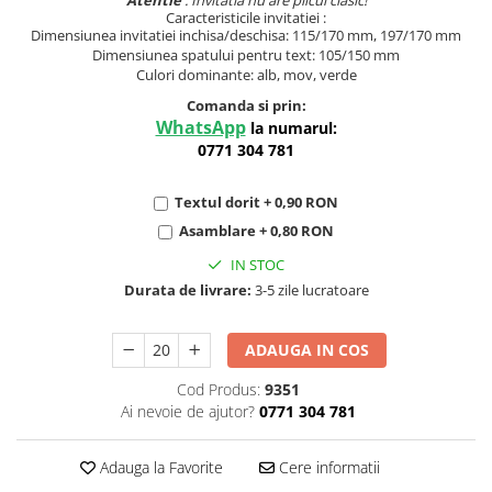
Atentie
: Invitatia nu are plicul clasic!
Caracteristicile invitatiei :
Dimensiunea invitatiei inchisa/deschisa: 115/170 mm, 197/170 mm
Dimensiunea spatului pentru text: 105/150 mm
Culori dominante: alb, mov, verde
Comanda si prin:
WhatsApp
la numarul:
0771 304 781
Textul dorit + 0,90 RON
Asamblare + 0,80 RON
IN STOC
Durata de livrare:
3-5 zile lucratoare
ADAUGA IN COS
Cod Produs:
9351
Ai nevoie de ajutor?
0771 304 781
Adauga la Favorite
Cere informatii