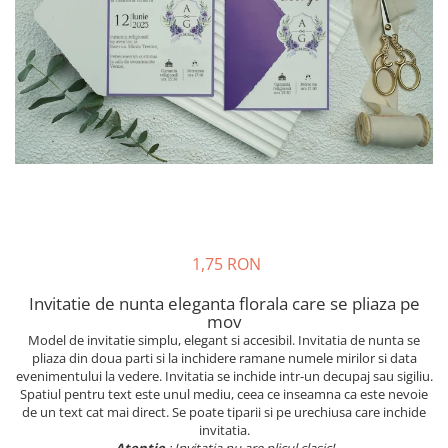
Meniuri & nr de BOTEZ
Pahare Miri & Nasi
Plicuri si cartoane pentru INVITATII
Cocarde nunta
TAVA pentru MOT
Inmormatare/pomana
Cruciulite de BOTEZ
Meniuri pentru NUNTA
Invitatii BANCHET
Decoratiuni NUNTA
Baloane & decoratiuni BOTEZ
Trusouri & Lumanari Botez
1,75 RON
Invitatie de nunta eleganta florala care se pliaza pe
mov
Model de invitatie simplu, elegant si accesibil. Invitatia de nunta se
pliaza din doua parti si la inchidere ramane numele mirilor si data
evenimentului la vedere. Invitatia se inchide intr-un decupaj sau sigiliu.
Spatiul pentru text este unul mediu, ceea ce inseamna ca este nevoie
de un text cat mai direct. Se poate tiparii si pe urechiusa care inchide
invitatia.