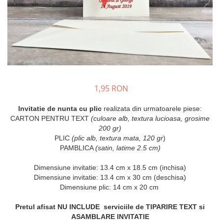
Meniuri & nr de BOTEZ
Pahare Miri & Nasi
Plicuri si cartoane pentru INVITATII
Cocarde nunta
TAVA pentru MOT
Inmormatare/pomana
Cruciulite de BOTEZ
Meniuri pentru NUNTA
Invitatii BANCHET
Decoratiuni NUNTA
Baloane & decoratiuni BOTEZ
1,95 RON
Trusouri & Lumanari Botez
Invitatie de nunta cu plic
realizata din urmatoarele piese:
CARTON PENTRU TEXT
(culoare alb, textura lucioasa, grosime
200 gr)
PLIC
(plic alb, textura mata, 120 gr
)
PAMBLICA
(satin, latime 2.5 cm)
Dimensiune invitatie: 13.4 cm x 18.5 cm (inchisa)
Dimensiune invitatie: 13.4 cm x 30 cm (deschisa)
Dimensiune plic: 14 cm x 20 cm
Pretul afisat NU INCLUDE serviciile de TIPARIRE TEXT si
ASAMBLARE INVITATIE