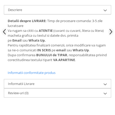
Descriere
Detalii despre LIVRARE:
Timp de procesare comanda: 3-5 zile
lucratoare
Va rugam sa cititi cu
ATENTIE
(cuvant cu cuvant, litera cu litera)
macheta grafica cu textul si datele dvs. primita
pe
Email
sau
Whats Up.
Pentru rapiditatea finalizarii comenzii, orice modificare va rugam
sa ne-o comunicati
IN SCRIS
pe
email
sau
Whats Up
.
Dupa confirmarea
BUNULUI de TIPAR
, responsabilitatea privind
corectitudinea textului tiparit
VA APARTINE
.
Informatii conformitate produs
Informatii Livrare
Review-uri
(0)