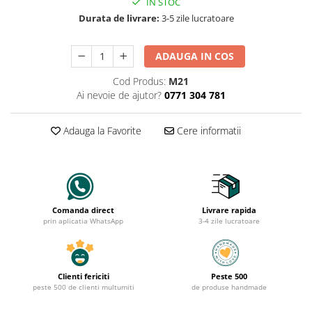
IN STOC
Durata de livrare:
3-5 zile lucratoare
ADAUGA IN COS
Cod Produs:
M21
Ai nevoie de ajutor?
0771 304 781
Adauga la Favorite
Cere informatii
Comanda direct
Livrare rapida
prin aplicatia WhatsApp
3-4 zile lucratoare
Clienti fericiti
Peste 500
peste 500 de clienti multumiti
de produse handmade