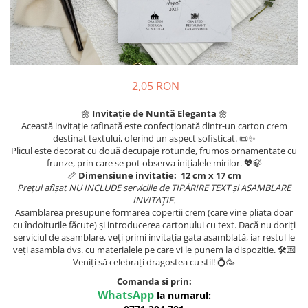
Meniuri & nr de BOTEZ
Pahare Miri & Nasi
Plicuri si cartoane pentru INVITATII
Cocarde nunta
TAVA pentru MOT
Inmormatare/pomana
Cruciulite de BOTEZ
Meniuri pentru NUNTA
2,05 RON
Invitatii BANCHET
Decoratiuni NUNTA
🌼
Invitație de Nuntă Eleganta
🌼
Baloane & decoratiuni BOTEZ
Această invitație rafinată este confecționată dintr-un carton crem
destinat textului, oferind un aspect sofisticat. 📜✨
Trusouri & Lumanari Botez
Plicul este decorat cu două decupaje rotunde, frumos ornamentate cu
frunze, prin care se pot observa inițialele mirilor. 💖🍃
📏
Dimensiune invitatie:
12 cm x 17 cm
Prețul afișat NU INCLUDE serviciile de TIPĂRIRE TEXT și ASAMBLARE
INVITAȚIE.
Asamblarea presupune formarea copertii crem (care vine pliata doar
cu îndoiturile făcute) și introducerea cartonului cu text. Dacă nu doriți
serviciul de asamblare, veți primi invitația gata asamblată, iar restul le
veți asambla dvs. cu materialele pe care vi le punem la dispoziție. 🛠️💌
Veniți să celebrați dragostea cu stil! 💍🥳
Comanda si prin:
WhatsApp
la numarul: