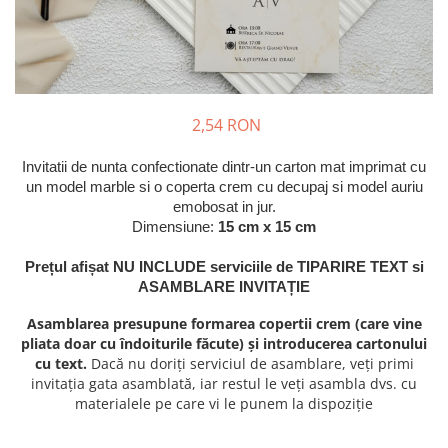
Meniuri & nr de BOTEZ
Pahare Miri & Nasi
Plicuri si cartoane pentru INVITATII
Cocarde nunta
TAVA pentru MOT
Inmormatare/pomana
Cruciulite de BOTEZ
Meniuri pentru NUNTA
2,54 RON
Invitatii BANCHET
Decoratiuni NUNTA
Invitatii de nunta confectionate dintr-un carton mat imprimat cu
Baloane & decoratiuni BOTEZ
un model marble si o coperta crem cu decupaj si model auriu
Trusouri & Lumanari Botez
emobosat in jur.
Dimensiune:
15 cm x 15 cm
Prețul afișat NU INCLUDE serviciile de TIPARIRE TEXT si
ASAMBLARE INVITAȚIE
Asamblarea presupune formarea copertii crem (care vine
pliata doar cu îndoiturile făcute) și introducerea cartonului
cu text.
Dacă nu doriți serviciul de asamblare, veți primi
invitația gata asamblată, iar restul le veți asambla dvs. cu
materialele pe care vi le punem la dispoziție