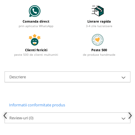
Comanda direct
Livrare rapida
prin aplicatia WhatsApp
3-4 zile lucratoare
Clienti fericiti
Peste 500
peste 500 de clienti multumiti
de produse handmade
Descriere
Informatii conformitate produs
Review-uri
(0)