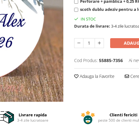
Perforare + pamblica + 0,25 
scoth dublu adeziv pentru a le
IN STOC
Durata de livrare:
3-4 zile lucrato
ADAUG
Cod Produs:
55885-7356
Ai ne
Adauga la Favorite
Cere 
Livrare rapida
Clienti fericiti
3-4 zile lucratoare
peste 500 de clienti mul