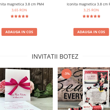
Iconita magnetica 3.8 cm
nita magnetica 3.8 cm PM4
3,25 RON
3,65 RON
ADAUGA IN COS
ADAUGA IN COS
INVITATII BOTEZ
-3%