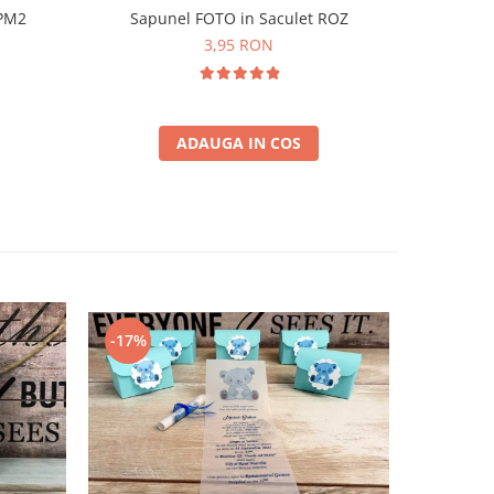
 PM2
Sapunel FOTO in Saculet ROZ
Magnet 
3,95 RON
ADAUGA IN COS
-17%
-50%