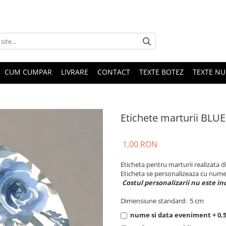
CUM CUMPAR
LIVRARE
CONTACT
TEXTE BOTEZ
TEXTE N
Etichete marturii BLU
1,00 RON
Eticheta pentru marturii realizata 
Eticheta se personalizeaza cu nume
Costul personalizarii nu este in
Dimensiune standard: 5 cm
nume si data eveniment + 0,