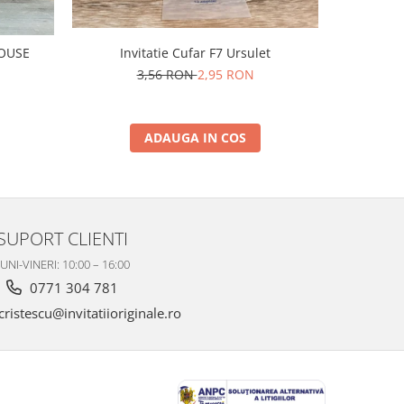
I
MOUSE
Invitatie Cufar F7 Ursulet
3,56 RON
2,95 RON
ADAUGA IN COS
SUPORT CLIENTI
UNI-VINERI: 10:00 – 16:00
0771 304 781
ristescu@invitatiioriginale.ro