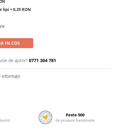
RON
 lipi + 0,25 RON
are
A IN COS
voie de ajutor?
0771 304 781
informatii
Peste 500
tumiti
de produse handmade