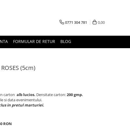
0771 304 781
0,00
UNTA
FORMULAR DE RETUR
BLOG
E ROSES (5cm)
din carton
alb lucios.
Densitate carton:
200 gmp.
le si data evenimentului.
clus in pretul marturiei.
50 RON