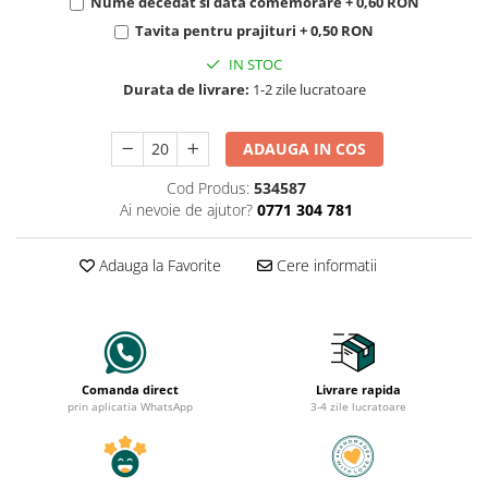
Nume decedat si data comemorare + 0,60 RON
Tavita pentru prajituri + 0,50 RON
IN STOC
Durata de livrare:
1-2 zile lucratoare
ADAUGA IN COS
Cod Produs:
534587
Ai nevoie de ajutor?
0771 304 781
Adauga la Favorite
Cere informatii
Comanda direct
Livrare rapida
prin aplicatia WhatsApp
3-4 zile lucratoare