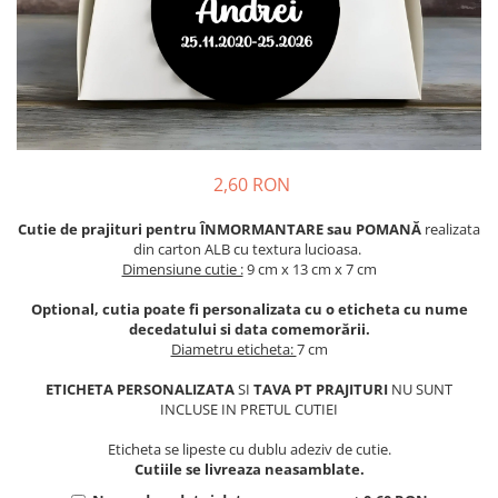
Meniuri & nr de BOTEZ
Pahare Miri & Nasi
Plicuri si cartoane pentru INVITATII
Cocarde nunta
TAVA pentru MOT
Inmormatare/pomana
Cruciulite de BOTEZ
Meniuri pentru NUNTA
Invitatii BANCHET
Decoratiuni NUNTA
2,60 RON
Baloane & decoratiuni BOTEZ
Cutie de prajituri pentru ÎNMORMANTARE sau POMANĂ
realizata
Trusouri & Lumanari Botez
din carton ALB cu textura lucioasa.
Dimensiune cutie :
9 cm x 13 cm x 7 cm
Optional, cutia poate fi personalizata cu o eticheta cu nume
decedatului si data comemorării.
Diametru eticheta:
7 cm
ETICHETA PERSONALIZATA
SI
TAVA PT PRAJITURI
NU SUNT
INCLUSE IN PRETUL CUTIEI
Eticheta se lipeste cu dublu adeziv de cutie.
Cutiile se livreaza neasamblate.