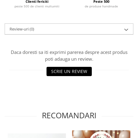
Clienti fericiti
Peste 500
peste 500 de clienti multumiti
de produse handmade
Review-uri
(0)
Daca doresti sa iti exprimi parerea despre acest produs
poti adauga un review.
SCRIE UN REVIEW
RECOMANDARI