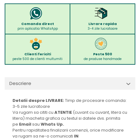
Comanda direct
Livrare rapida
prin aplicatia WhatsApp
3-4 zile lucratoare
Clienti fericiti
Peste 500
peste 500 de clienti multumiti
de produse handmade
Descriere
Detalii despre LIVRARE:
Timp de procesare comanda:
3-5 zile lucratoare
Va rugam sa cititi cu
ATENTIE
(cuvant cu cuvant, litera cu
litera) macheta grafica cu textul si datele dvs. primita
pe
Email
sau
Whats Up.
Pentru rapiditatea finalizarii comenzii, orice modificare
va rugam sa ne-o comunicati
IN