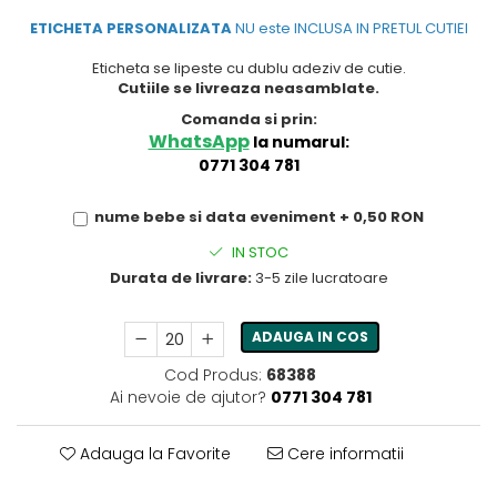
ETICHETA PERSONALIZATA
NU este INCLUSA IN PRETUL CUTIEI
Eticheta se lipeste cu dublu adeziv de cutie.
Cutiile se livreaza neasamblate.
Comanda si prin:
WhatsApp
la numarul:
0771 304 781
nume bebe si data eveniment + 0,50 RON
IN STOC
Durata de livrare:
3-5 zile lucratoare
ADAUGA IN COS
Cod Produs:
68388
Ai nevoie de ajutor?
0771 304 781
Adauga la Favorite
Cere informatii