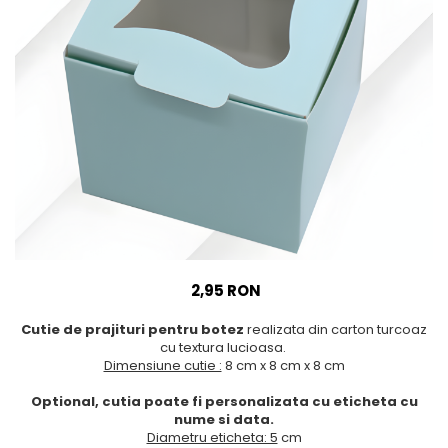
Meniuri & nr de BOTEZ
Pahare Miri & Nasi
Plicuri si cartoane pentru
Cocarde nunta
INVITATII
Inmormatare/pomana
TAVA pentru MOT
Meniuri pentru NUNTA
Cruciulite de BOTEZ
Decoratiuni NUNTA
Invitatii BANCHET
Baloane & decoratiuni BOTEZ
Trusouri & Lumanari Botez
2,95 RON
Cutie de prajituri pentru botez
realizata din carton turcoaz
cu textura lucioasa.
Dimensiune cutie :
8 cm x 8 cm x 8 cm
Optional, cutia poate fi personalizata cu eticheta cu
nume si data.
Diametru eticheta: 5
cm