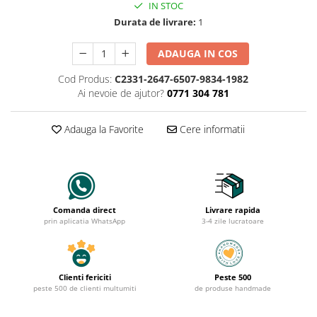
IN STOC
Durata de livrare:
1
ADAUGA IN COS
Cod Produs:
C2331-2647-6507-9834-1982
Ai nevoie de ajutor?
0771 304 781
Adauga la Favorite
Cere informatii
Comanda direct
Livrare rapida
prin aplicatia WhatsApp
3-4 zile lucratoare
Clienti fericiti
Peste 500
peste 500 de clienti multumiti
de produse handmade