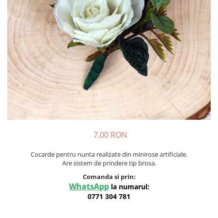
Meniuri & nr de BOTEZ
Pahare Miri & Nasi
Plicuri si cartoane pentru INVITATII
Cocarde nunta
TAVA pentru MOT
Inmormatare/pomana
Cruciulite de BOTEZ
Meniuri pentru NUNTA
Invitatii BANCHET
Decoratiuni NUNTA
Baloane & decoratiuni BOTEZ
Trusouri & Lumanari Botez
7,00 RON
Cocarde pentru nunta realizate din minirose artificiale.
Are sistem de prindere tip brosa.
Comanda si prin:
WhatsApp
la numarul:
0771 304 781