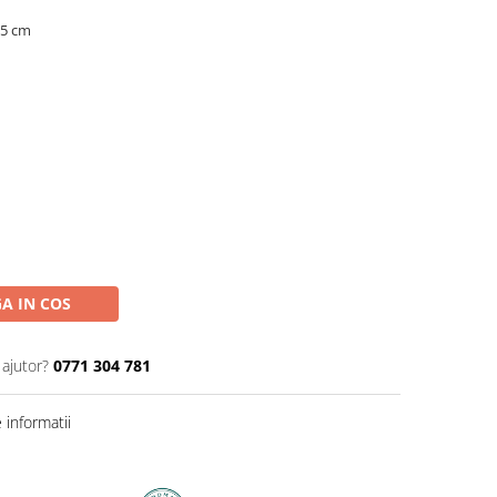
 5 cm
A IN COS
 ajutor?
0771 304 781
informatii