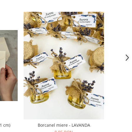
-35%
11 cm)
Borcanel miere - LAVANDA
Lumanare c