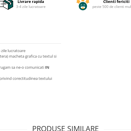
Livrare rapida
Clienti fericiti
3-4 zile lucratoare
peste 500 de clienti mul
zile lucratoare
itera) macheta grafica cu textul si
va rugam sa ne-o comunicati
IN
 privind corectitudinea textului
PRODUSE SIMILARE