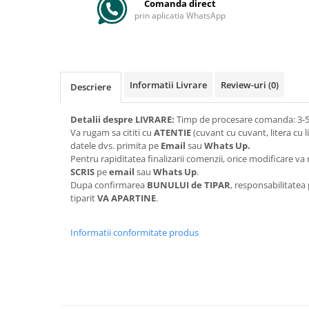
Comanda direct
prin aplicatia WhatsApp
Informatii Livrare
Review-uri
(0)
Descriere
Detalii despre LIVRARE:
Timp de procesare comanda: 3-5 
Va rugam sa cititi cu
ATENTIE
(cuvant cu cuvant, litera cu l
datele dvs. primita pe
Email
sau
Whats Up.
Pentru rapiditatea finalizarii comenzii, orice modificare 
SCRIS
pe
email
sau
Whats Up
.
Dupa confirmarea
BUNULUI de TIPAR
, responsabilitatea
tiparit
VA APARTINE
.
Informatii conformitate produs