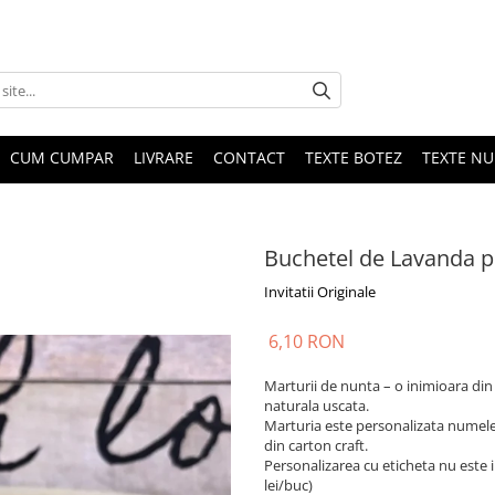
CUM CUMPAR
LIVRARE
CONTACT
TEXTE BOTEZ
TEXTE N
Buchetel de Lavanda p
Invitatii Originale
6,10 RON
Marturii de nunta – o inimioara di
naturala uscata.
Marturia este personalizata numele 
din carton craft.
Personalizarea cu eticheta nu este in
lei/buc)