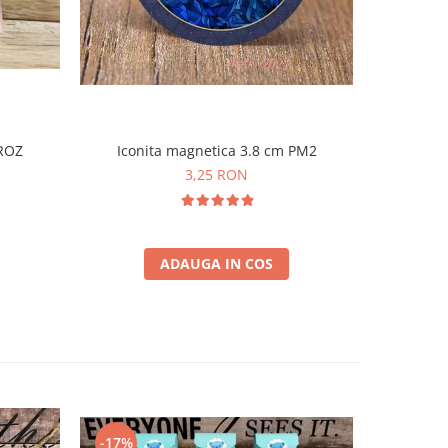
Iconita magnetica 3.8 cm PM2
 ROZ
Borcane
3,25 RON
ADAUGA IN COS
-17%