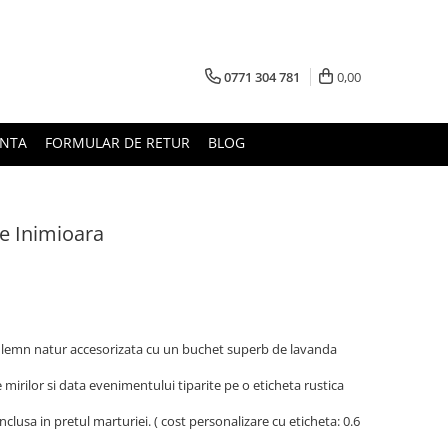
0771 304 781
0,00
UNTA
FORMULAR DE RETUR
BLOG
e Inimioara
n lemn natur accesorizata cu un buchet superb de lavanda
mirilor si data evenimentului tiparite pe o eticheta rustica
clusa in pretul marturiei. ( cost personalizare cu eticheta: 0.6