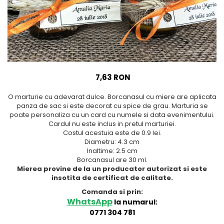
Meniuri & nr de BOTEZ
Pahare Miri & Nasi
Plicuri si cartoane pentru
Cocarde nunta
INVITATII
Inmormatare/pomana
TAVA pentru MOT
Meniuri pentru NUNTA
Cruciulite de BOTEZ
Decoratiuni NUNTA
7,63 RON
Invitatii BANCHET
O marturie cu adevarat dulce. Borcanasul cu miere are aplicata
Baloane & decoratiuni BOTEZ
panza de sac si este decorat cu spice de grau. Marturia se
Trusouri & Lumanari Botez
poate personaliza cu un card cu numele si data evenimentului.
Cardul nu este inclus in pretul marturiei.
Costul acestuia este de 0.9 lei.
Diametru: 4.3 cm
Inaltime: 2.5 cm
Borcanasul are 30 ml.
Mierea provine de la un producator autorizat si este
insotita de certificat de calitate.
Comanda si prin:
WhatsApp
la numarul:
0771 304 781