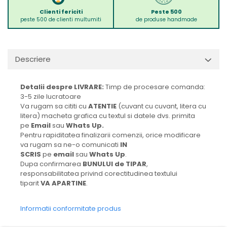
Clienti fericiti
Peste 500
peste 500 de clienti multumiti
de produse handmade
Descriere
Detalii despre LIVRARE:
Timp de procesare comanda:
3-5 zile lucratoare
Va rugam sa cititi cu
ATENTIE
(cuvant cu cuvant, litera cu
litera) macheta grafica cu textul si datele dvs. primita
pe
Email
sau
Whats Up.
Pentru rapiditatea finalizarii comenzii, orice modificare
va rugam sa ne-o comunicati
IN
SCRIS
pe
email
sau
Whats Up
.
Dupa confirmarea
BUNULUI de TIPAR
,
responsabilitatea privind corectitudinea textului
tiparit
VA APARTINE
.
Informatii conformitate produs