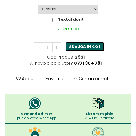
Textul dorit
IN STOC
ADAUGA IN COS
Cod Produs:
2951
Ai nevoie de ajutor?
0771 304 781
Adauga la Favorite
Cere informatii
Comanda direct
Livrare rapida
prin aplicatia WhatsApp
3-4 zile lucratoare