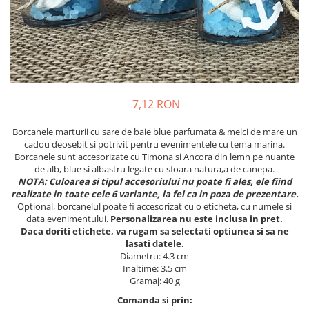
Meniuri & nr de BOTEZ
Pahare Miri & Nasi
Plicuri si cartoane pentru INVITATII
Cocarde nunta
TAVA pentru MOT
Inmormatare/pomana
Cruciulite de BOTEZ
Meniuri pentru NUNTA
Invitatii BANCHET
Decoratiuni NUNTA
7,12 RON
Baloane & decoratiuni BOTEZ
Borcanele marturii cu sare de baie blue parfumata & melci de mare un
Trusouri & Lumanari Botez
cadou deosebit si potrivit pentru evenimentele cu tema marina.
Borcanele sunt accesorizate cu Timona si Ancora din lemn pe nuante
de alb, blue si albastru legate cu sfoara natura,a de canepa.
NOTA: Culoarea si tipul accesoriului nu poate fi ales, ele fiind
realizate in toate cele 6 variante, la fel ca in poza de prezentare.
Optional, borcanelul poate fi accesorizat cu o eticheta, cu numele si
data evenimentului.
Personalizarea nu este inclusa in pret.
Daca doriti etichete, va rugam sa selectati optiunea si sa ne
lasati datele.
Diametru: 4.3 cm
Inaltime: 3.5 cm
Gramaj: 40 g
Comanda si prin: