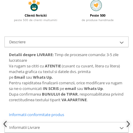
Clienti fericiti
Peste 500
peste 500 de clienti multumiti
de produse handmade
Descriere
Detalii despre LIVRARE:
Timp de procesare comanda: 3-5 zile
lucratoare
Va rugam sa cititi cu
ATENTIE
(cuvant cu cuvant, litera cu litera)
macheta grafica cu textul si datele dvs. primita
pe
Email
sau
Whats Up.
Pentru rapiditatea finalizarii comenzii, orice modificare va rugam
sa ne-o comunicati
IN SCRIS
pe
email
sau
Whats Up
.
Dupa confirmarea
BUNULUI de TIPAR
, responsabilitatea privind
corectitudinea textului tiparit
VA APARTINE
.
Informatii conformitate produs
Informatii Livrare