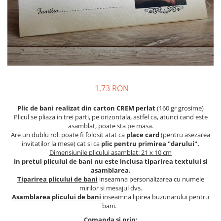
Meniuri & nr de BOTEZ
Pahare Miri & Nasi
Plicuri si cartoane pentru INVITATII
Cocarde nunta
TAVA pentru MOT
Inmormatare/pomana
Cruciulite de BOTEZ
Meniuri pentru NUNTA
Invitatii BANCHET
Decoratiuni NUNTA
Baloane & decoratiuni BOTEZ
1,73 RON
Trusouri & Lumanari Botez
Plic de bani realizat din carton CREM perlat
(160 gr grosime)
Plicul se pliaza in trei parti, pe orizontala, astfel ca, atunci cand este
asamblat, poate sta pe masa.
Are un dublu rol: poate fi folosit atat ca
place card
(pentru asezarea
invitatilor la mese) cat si ca
plic pentru primirea "darului".
Dimensiunile plicului asamblat: 21 x 10 cm
In pretul plicului de bani nu este inclusa tiparirea textului si
asamblarea.
Tiparirea plicului de bani
inseamna personalizarea cu numele
mirilor si mesajul dvs.
Asamblarea plicului de bani
inseamna lipirea buzunarului pentru
bani.
Comanda si prin: