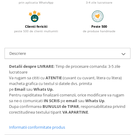
prin aplicatia WhatsApp
3-4 zile lucratoare
Clienti fericiti
Peste 500
peste 500 de clienti multumiti
de produse handmade
Descriere
Detalii despre LIVRARE:
Timp de procesare comanda: 3-5 zile
lucratoare
Va rugam sa cititi cu
ATENTIE
(cuvant cu cuvant, litera cu litera)
macheta grafica cu textul si datele dvs. primita
pe
Email
sau
Whats Up.
Pentru rapiditatea finalizarii comenzii, orice modificare va rugam
sa ne-o comunicati
IN SCRIS
pe
email
sau
Whats Up
.
Dupa confirmarea
BUNULUI de TIPAR
, responsabilitatea privind
corectitudinea textului tiparit
VA APARTINE
.
Informatii conformitate produs