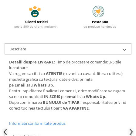
Clienti fericiti
Peste 500
peste 500 de clienti multumiti
de produse handmade
Descriere
Detalii despre LIVRARE:
Timp de procesare comanda: 3-5 zile
lucratoare
Va rugam sa cititi cu
ATENTIE
(cuvant cu cuvant, litera cu litera)
macheta grafica cu textul si datele dvs. primita
pe
Email
sau
Whats Up.
Pentru rapiditatea finalizarii comenzii, orice modificare va rugam
sa ne-o comunicati
IN SCRIS
pe
email
sau
Whats Up
.
Dupa confirmarea
BUNULUI de TIPAR
, responsabilitatea privind
corectitudinea textului tiparit
VA APARTINE
.
Informatii conformitate produs