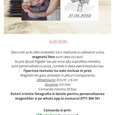
Meniuri & nr de BOTEZ
Pahare Miri & Nasi
Plicuri si cartoane pentru INVITATII
Cocarde nunta
TAVA pentru MOT
Inmormatare/pomana
Cruciulite de BOTEZ
Meniuri pentru NUNTA
Invitatii BANCHET
Decoratiuni NUNTA
4,00 RON
Baloane & decoratiuni BOTEZ
Daca vrei sa le oferi invitatilor tai o marturie cu adevarat unica,
Trusouri & Lumanari Botez
magnetii foto
sunt ceea ce cauti.
Se pot lipi pe frigider sau pe orice alta suprafata metalica,
sunt personalizati cu poza, numele si data evenimentului tau.
Tiparirea textului nu este inclusa in pret.
Magnetii vin gata ambalati in plicuri transparente.
Dimensiune:
8.5 cm x 6 cm
Grosime:
0.6 mm
Comanda minima 20 buc
Puteti trimite fotografia si datele pentru personalizarea
magnetilor si pe whats app la numarul 0771 304 781
Comanda si prin: