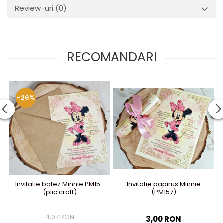
Review-uri
(0)
RECOMANDARI
-26%
Invitatie botez Minnie PM157
Invitatie papirus Minnie
(plic craft)
(PM157)
4,07 RON
3,00 RON