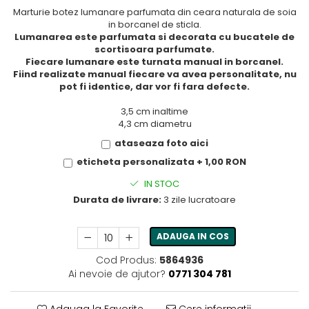
Marturie botez lumanare parfumata din ceara naturala de soia
in borcanel de sticla.
Lumanarea este parfumata si decorata cu bucatele de
scortisoara parfumate.
Fiecare lumanare este turnata manual in borcanel.
Fiind realizate manual fiecare va avea personalitate, nu
pot fi identice, dar vor fi fara defecte.
3,5 cm inaltime
4,3 cm diametru
ataseaza foto aici
eticheta personalizata + 1,00 RON
IN STOC
Durata de livrare:
3 zile lucratoare
ADAUGA IN COS
Cod Produs:
5864936
Ai nevoie de ajutor?
0771 304 781