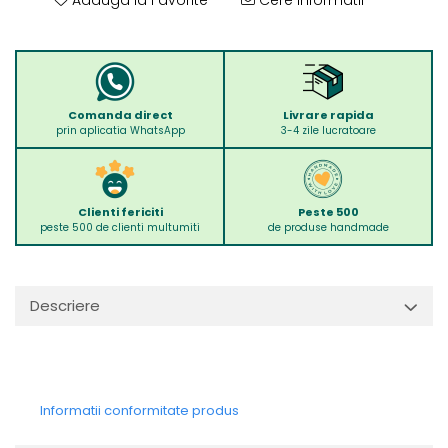
Adauga la Favorite
Cere informatii
Comanda direct
Livrare rapida
prin aplicatia WhatsApp
3-4 zile lucratoare
Clienti fericiti
Peste 500
peste 500 de clienti multumiti
de produse handmade
Descriere
Informatii conformitate produs