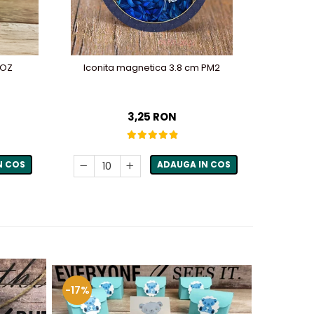
ROZ
Iconita magnetica 3.8 cm PM2
Borcane
3,25 RON
N COS
ADAUGA IN COS
-17%