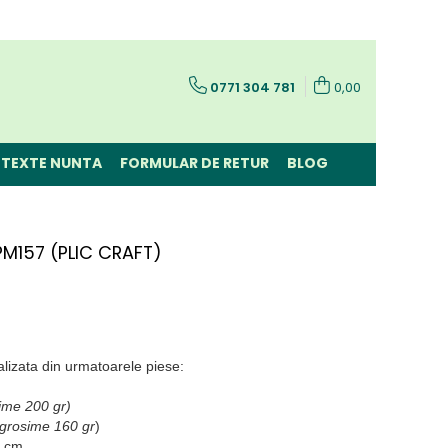
0771 304 781
0,00
TEXTE NUNTA
FORMULAR DE RETUR
BLOG
PM157 (PLIC CRAFT)
alizata din urmatoarele piese:
sime 200 gr)
, grosime 160 gr
)
3 cm