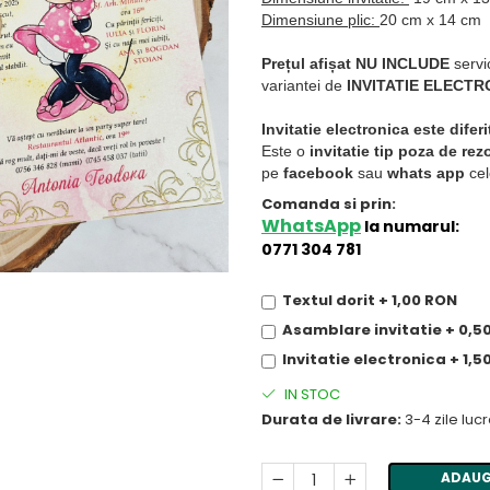
Dimensiune plic:
20 cm x 14 cm
Prețul afișat NU INCLUDE
servi
variantei de
INVITATIE ELECTR
Invitatie electronica este difer
Este o
invitatie tip poza de re
pe
facebook
sau
whats app
celo
Comanda si prin:
WhatsApp
la numarul:
0771 304 781
Textul dorit + 1,00 RON
Asamblare invitatie + 0,5
Invitatie electronica + 1,5
IN STOC
Durata de livrare:
3-4 zile luc
ADAUG