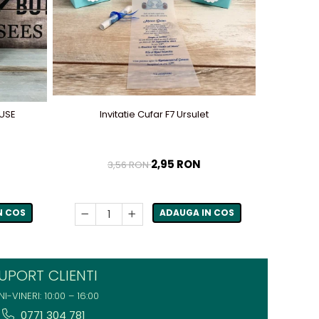
-50%
OUSE
Invitatie Cufar F7 Ursulet
2,95 RON
3,56 RON
N COS
ADAUGA IN COS
UPORT CLIENTI
NI-VINERI: 10:00 – 16:00
0771 304 781