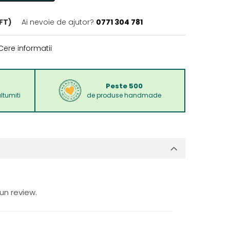
FT)
Ai nevoie de ajutor?
0771 304 781
ere informatii
Peste 500
ltumiti
de produse handmade
un review.