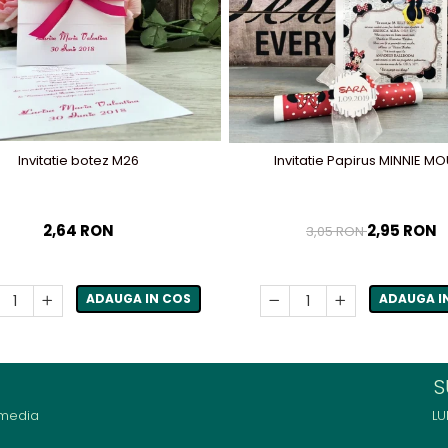
Invitatie botez M26
Invitatie Papirus MINNIE M
2,64 RON
2,95 RON
3,05 RON
ADAUGA IN COS
ADAUGA I
S
 media
LU