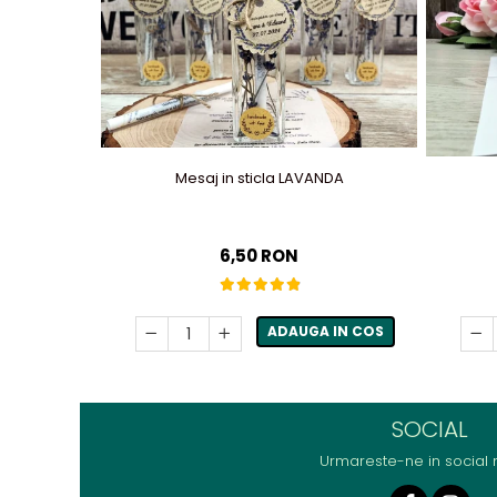
Mesaj in sticla LAVANDA
6,50 RON
ADAUGA IN COS
SOCIAL
Urmareste-ne in social