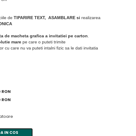
ciile de
TIPARIRE TEXT,
ASAMBLARE si
realizarea
ONICA
ita de macheta grafica a invitatiei pe carton
.
zolutie mare
pe care o puteti trimite
r cu care nu va puteti intalni fizic sa le dati invitatia
0 RON
0 RON
ratoare
A IN COS