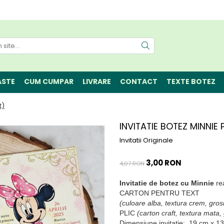
ASTE
CUM CUMPAR
LIVRARE
CONTACT
TEXTE BOTEZ
t)
INVITATIE BOTEZ MINNIE 
Invitatii Originale
3,00 RON
4,07 RON
Invitatie de botez cu Minnie
re
CARTON PENTRU TEXT
(culoare alba, textura crem, gro
PLIC
(carton craft, textura mata
Dimensiune invitatie:
19 cm x 1