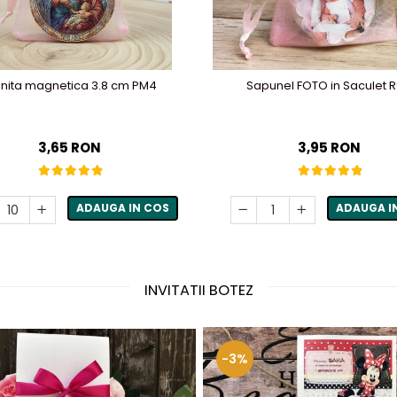
onita magnetica 3.8 cm PM4
Sapunel FOTO in Saculet 
3,65 RON
3,95 RON
ADAUGA IN COS
ADAUGA I
INVITATII BOTEZ
-3%